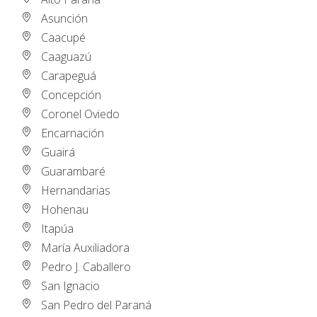
Asunción
Caacupé
Caaguazú
Carapeguá
Concepción
Coronel Oviedo
Encarnación
Guairá
Guarambaré
Hernandarias
Hohenau
Itapúa
María Auxiliadora
Pedro J. Caballero
San Ignacio
San Pedro del Paraná