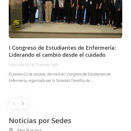
I Congreso de Estudiantes de Enfermería:
Liderando el cambio desde el cuidado
Comunicación UC
,
3 octubre, 2025
C
El jueves 02 de octubre, dio inicio el I Congreso de Estudiantes de
Enfermería, organizado por la Sociedad Científica de…
E
I
Noticias por Sedes
Alto Paraná