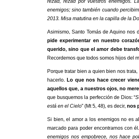
rezad, rezad por vuestros enemigos. L
enemigos; sino también cuando percibim
2013. Misa matutina en la capilla de la 
Asimismo, Santo Tomás de Aquino nos dic
pide experimentar en nuestro corazó
querido, sino que el amor debe transf
Recordemos que todos somos hijos del 
Porque tratar bien a quien bien nos trata
hacerlo.
Lo que nos hace crecer vien
aquellos que, a nuestros ojos, no mer
que busquemos la perfección de Dios: “
S
está en el Cielo
” (Mt 5, 48), es decir,
nos p
Si bien, el amor a los enemigos no es a
marcado para poder encontrarnos con él.
enemigos nos empobrece, nos hace pobr