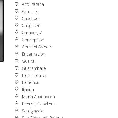
Alto Paraná
Asunción
Caacupé
Caaguazú
Carapeguá
Concepción
Coronel Oviedo
Encarnación
Guairá
Guarambaré
Hernandarias
Hohenau
Itapúa
María Auxiliadora
Pedro J. Caballero
San Ignacio
San Pedro del Paraná