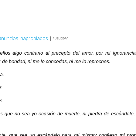
anuncios inapropiados
|
los algo contrario al precepto del amor, por mi ignorancia
or de bondad, ni me lo concedas, ni me lo reproches.
a.
.
s.
s que no sea yo ocasión de muerte, ni piedra de escándalo, 
nte, que sea un escándalo para mí mismo: confieso mi prop