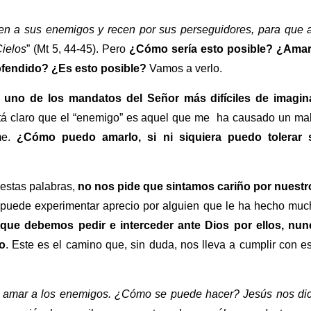
n a sus enemigos y recen por sus perseguidores, para que a
Cielos
” (Mt 5, 44-45). Pero
¿Cómo sería esto posible? ¿Amar
ofendido? ¿Es esto posible?
Vamos a verlo.
 uno de los mandatos del Señor más difíciles de imagina
á claro que el “enemigo” es aquel que me ha causado un mal
me.
¿Cómo puedo amarlo, si ni siquiera puedo tolerar 
 estas palabras,
no nos pide que sintamos cariño por nuestr
e puede experimentar aprecio por alguien que le ha hecho mu
que debemos pedir e interceder ante Dios por ellos, nun
o
. Este es el camino que, sin duda, nos lleva a cumplir con e
 amar a los enemigos. ¿Cómo se puede hacer? Jesús nos dic