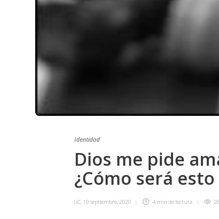
Identidad
Dios me pide am
¿Cómo será esto 
UC
,
10 septiembre, 2020
4 min
de lectura
2