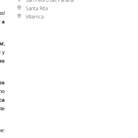
Santa Rita
sí
Villarrica
 a
r,
 y
su
os
cho
ca
ste
e: