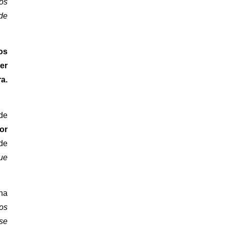
os
 de
os
er
a.
 de
or
ide
que
 ha
los
se