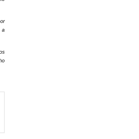
por
s a
os
cho