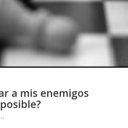
ar a mis enemigos
posible?
694