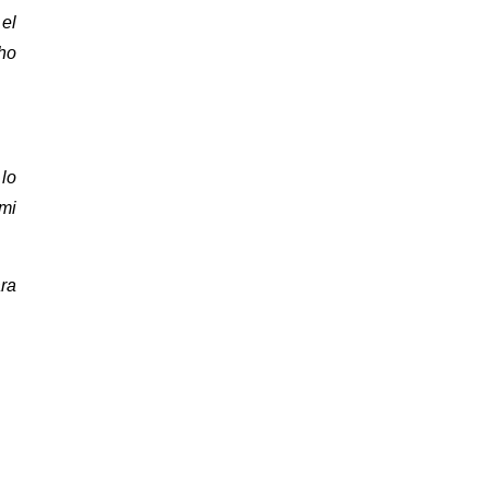
 el
cho
lo
 mi
ara