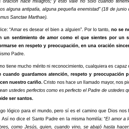
a oración hace milagros; y esto vale no sólo cuando tenem
os alguna antipatía, alguna pequeña enemistad”
(18 de junio
Domus Sanctae Marthae).
e: “Amar es desear el bien a alguien”. Por lo tanto,
no se n
n un sentimiento de amor como el que sientes por un s
ormarse en respeto y preocupación, en una oración sincer
mismo Padre.
, no tiene mucho mérito ni reconocimiento, cualquiera es capaz
e cuando guardamos atención, respeto y preocupación p
ecen nuestro cariño.
Cristo nos hace un llamado mayor, nos p
ean ustedes perfectos como es perfecto el Padre de ustedes 
ide ser santos.
lgo lógico para el mundo, pero sí es el camino que Dios nos
 Así no dice el Santo Padre en la misma homilía: “
El amor a 
es, como Jesús, quien, cuando vino, se abajó hasta hacer