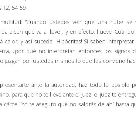
s 12, 54-59
a multitud: “Cuando ustedes ven que una nube se 
da dicen que va a llover, y en efecto, llueve. Cuando 
 calor, y así sucede. ¡Hipócritas! Si saben interpretar 
ierra, ¿por qué no interpretan entonces los signos d
no juzgan por ustedes mismos lo que les conviene hac
presentarte ante la autoridad, haz todo lo posible p
no, para que no te lleve ante el juez, el juez te entreg
n la cárcel. Yo te aseguro que no saldrás de ahí hasta q