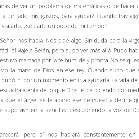
 ganas de ver un problema de matemáticas o de hacer 
ar a un lado mis gustos, para ayudar? Cuando hay alg
 a visitarlo, ¿sé darle un poco de mi tiempo?
Señor nos habla. Nos pide algo. Sin duda para la virg
ácil el viaje a Belén, pero supo ver más allá. Pudo hab
d estuvo marcada por la fe humilde y pronta. No se que
e vio la mano de Dios en ese rey. Cuando supo que 
dudó ni por un momento en ir a ayudarla. La vida de 
escucha atenta de lo que Dios le iba diciendo por med
a que el ángel se le apareciese de nuevo a decirle q
 supo vivir en la sencillez descubriendo la voz de Di
arecerá, pero sí nos hablará constantemente en 