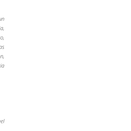
un
a,
o,
as
n,
ia
el