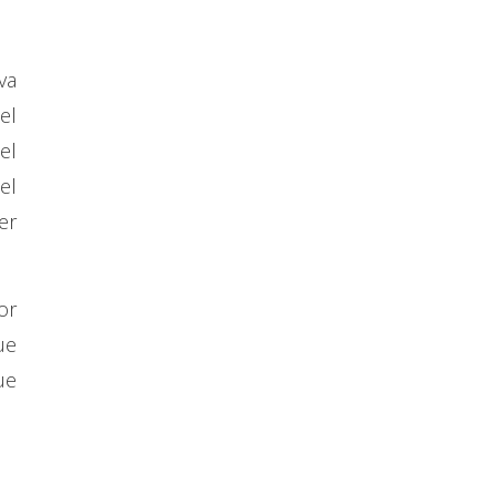
va
el
el
el
er
or
ue
ue