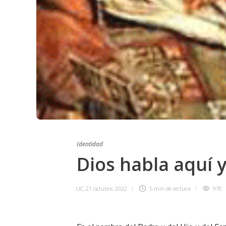
Identidad
Dios habla aquí 
UC
,
21 octubre, 2022
5 min
de lectura
970