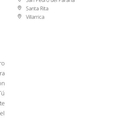
Santa Rita
Villarrica
ro
ra
on
Tú
te
el