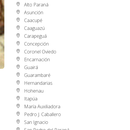
Alto Paraná
Asunción
Caacupé
Caaguazú
Carapeguá
Concepción
Coronel Oviedo
Encarnación
Guairá
Guarambaré
Hernandarias
Hohenau
Itapúa
María Auxiliadora
Pedro J. Caballero
San Ignacio
San Pedro del Paraná