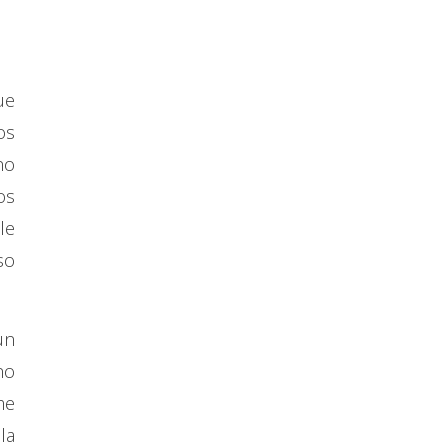
ue
os
no
os
le
so
un
no
me
la