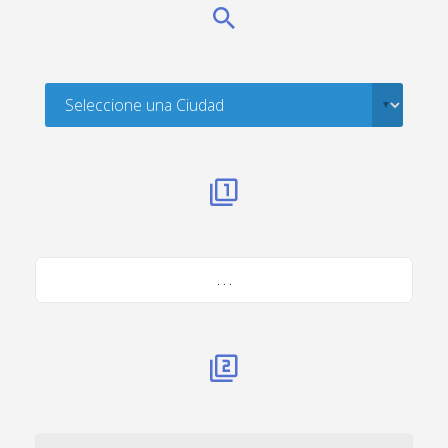
. . .