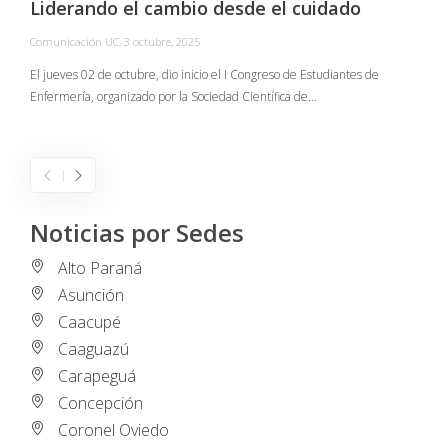
Liderando el cambio desde el cuidado
Comunicación UC
,
3 octubre, 2025
C
El jueves 02 de octubre, dio inicio el I Congreso de Estudiantes de
Enfermería, organizado por la Sociedad Científica de…
E
I
Noticias por Sedes
Alto Paraná
Asunción
Caacupé
Caaguazú
Carapeguá
Concepción
Coronel Oviedo