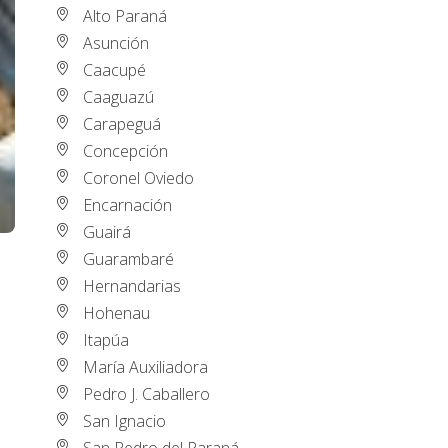
Alto Paraná
Asunción
Caacupé
Caaguazú
Carapeguá
Concepción
Coronel Oviedo
Encarnación
Guairá
Guarambaré
Hernandarias
Hohenau
Itapúa
María Auxiliadora
Pedro J. Caballero
San Ignacio
San Pedro del Paraná