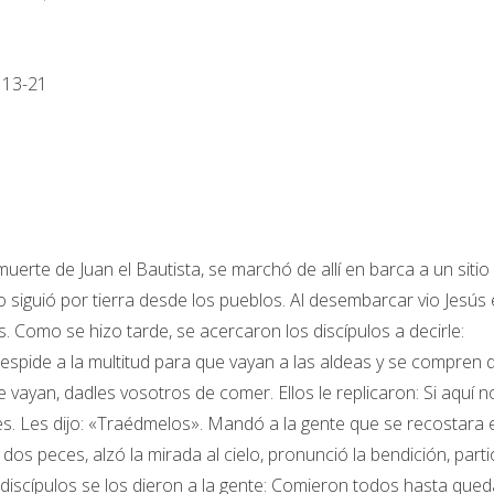
 13-21
muerte de Juan el Bautista, se marchó de allí en barca a un sitio
lo siguió por tierra desde los pueblos. Al desembarcar vio Jesús 
os. Como se hizo tarde, se acercaron los discípulos a decirle:
spide a la multitud para que vayan a las aldeas y se compren 
e vayan, dadles vosotros de comer. Ellos le replicaron: Si aquí n
. Les dijo: «Traédmelos». Mandó a la gente que se recostara 
dos peces, alzó la mirada al cielo, pronunció la bendición, parti
os discípulos se los dieron a la gente: Comieron todos hasta qued