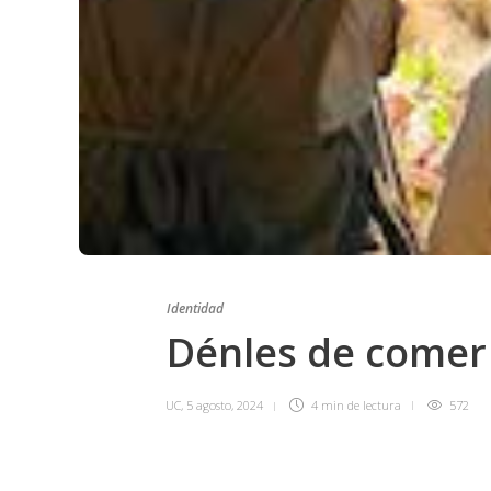
Identidad
Dénles de comer
UC
,
5 agosto, 2024
4 min
de lectura
572