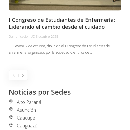
I Congreso de Estudiantes de Enfermería:
Liderando el cambio desde el cuidado
Comunicación UC
,
3 octubre, 2025
C
El jueves 02 de octubre, dio inicio el I Congreso de Estudiantes de
Enfermería, organizado por la Sociedad Científica de…
E
I
Noticias por Sedes
Alto Paraná
Asunción
Caacupé
Caaguazú