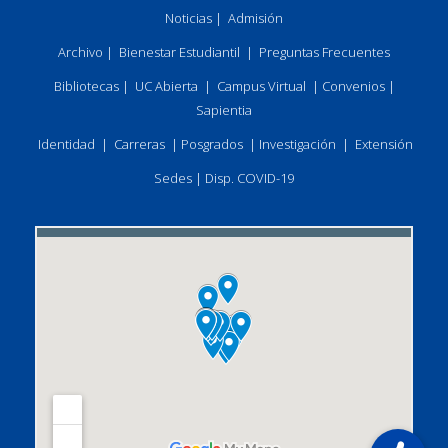
Noticias
|
Admisión
Archivo
|
Bienestar Estudiantil
|
Preguntas Frecuentes
Bibliotecas
|
UC Abierta
|
Campus Virtual
|
Convenios
|
Sapientia
Identidad
|
Carreras
|
Posgrados
|
Investigación
|
Extensión
Sedes
|
Disp. COVID-19