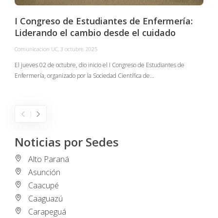
I Congreso de Estudiantes de Enfermería:
Liderando el cambio desde el cuidado
Comunicación UC
,
3 octubre, 2025
C
El jueves 02 de octubre, dio inicio el I Congreso de Estudiantes de
Enfermería, organizado por la Sociedad Científica de…
E
I
Noticias por Sedes
Alto Paraná
Asunción
Caacupé
Caaguazú
Carapeguá