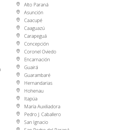
Alto Paraná
Asunción
Caacupé
Caaguazú
Carapeguá
Concepción
Coronel Oviedo
Encarnación
Guairá
n
Guarambaré
Hernandarias
Hohenau
Itapúa
María Auxiliadora
Pedro J. Caballero
San Ignacio
San Pedro del Paraná