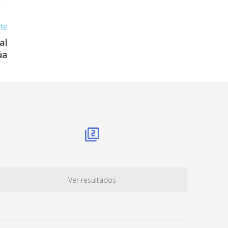
nte
al
úa
Ver resultados