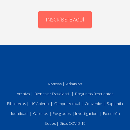
INSCRÍBETE AQUÍ
Noticias
|
Admisión
Archivo
|
Bienestar Estudiantil
|
Preguntas Frecuentes
Bibliotecas
|
UC Abierta
|
Campus Virtual
|
Convenios
|
Sapientia
Identidad
|
Carreras
|
Posgrados
|
Investigación
|
Extensión
Sedes
|
Disp. COVID-19