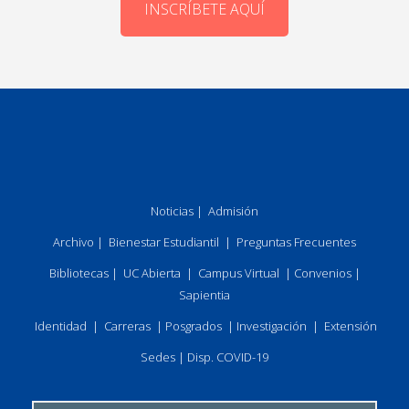
INSCRÍBETE AQUÍ
Noticias
|
Admisión
Archivo
|
Bienestar Estudiantil
|
Preguntas Frecuentes
Bibliotecas
|
UC Abierta
|
Campus Virtual
|
Convenios
|
Sapientia
Identidad
|
Carreras
|
Posgrados
|
Investigación
|
Extensión
Sedes
|
Disp. COVID-19