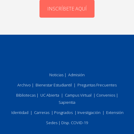
INSCRÍBETE AQUÍ
Noticias
|
Admisión
Archivo
|
Bienestar Estudiantil
|
Preguntas Frecuentes
Bibliotecas
|
UC Abierta
|
Campus Virtual
|
Convenios
|
Sapientia
Identidad
|
Carreras
|
Posgrados
|
Investigación
|
Extensión
Sedes
|
Disp. COVID-19