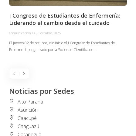
I Congreso de Estudiantes de Enfermería:
Liderando el cambio desde el cuidado
Comunicación UC
,
3 octubre, 2025
C
El jueves 02 de octubre, dio inicio el I Congreso de Estudiantes de
Enfermería, organizado por la Sociedad Científica de…
E
I
Noticias por Sedes
Alto Paraná
Asunción
Caacupé
Caaguazú
Carapeguá