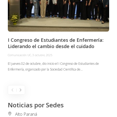
I Congreso de Estudiantes de Enfermería:
Liderando el cambio desde el cuidado
Comunicación UC
,
3 octubre, 2025
C
El jueves 02 de octubre, dio inicio el I Congreso de Estudiantes de
Enfermería, organizado por la Sociedad Científica de…
E
I
Noticias por Sedes
Alto Paraná