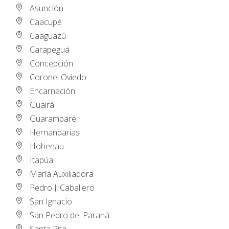
Asunción
Caacupé
Caaguazú
Carapeguá
Concepción
Coronel Oviedo
Encarnación
Guairá
Guarambaré
Hernandarias
Hohenau
Itapúa
María Auxiliadora
Pedro J. Caballero
San Ignacio
San Pedro del Paraná