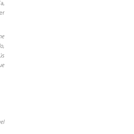
a,
er
ne
o,
ús
ue
el