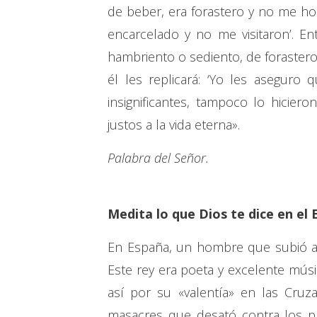
de beber, era forastero y no me h
encarcelado y no me visitaron’. E
hambriento o sediento, de forastero
él les replicará: ‘Yo les asegur
insignificantes, tampoco lo hiciero
justos a la vida eterna».
Palabra del Señor.
Medita lo que Dios te dice en el 
En España, un hombre que subió al
Este rey era poeta y excelente músi
así por su «valentía» en las Cruz
masacres que desató contra los pr