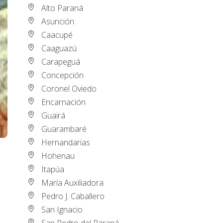
Alto Paraná
Asunción
Caacupé
Caaguazú
Carapeguá
Concepción
Coronel Oviedo
Encarnación
Guairá
Guarambaré
Hernandarias
Hohenau
Itapúa
María Auxiliadora
Pedro J. Caballero
San Ignacio
San Pedro del Paraná