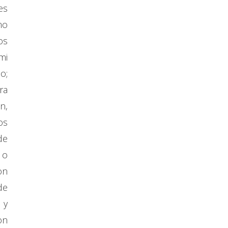
es
mo
os
mi
o;
ra
n,
os
de
 o
on
de
 y
on