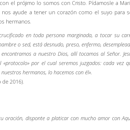
con el prójimo lo somos con Cristo. Pídamosle a Marí
e nos ayude a tener un corazón como el suyo para s
ros hermanos.
crucificado en toda persona marginada, a tocar su car
e hambre o sed, está desnudo, preso, enfermo, desemplead
í encontramos a nuestro Dios, allí tocamos al Señor. Jes
l «protocolo» por el cual seremos juzgados: cada vez q
nuestros hermanos, lo hacemos con él».
o de 2016).
tu oración, disponte a platicar con mucho amor con Aqu