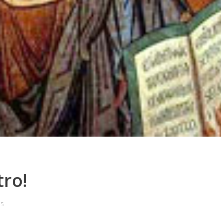
tro!
5