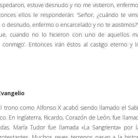
ospedaron, estuve desnudo y no me vistieron, enfermo
ntonces ellos le responderán: ‘Señor, ¿cuándo te vim
 o desnudo, enfermo o encarcelado y no te asistimos?’
o que, cuando no lo hicieron con uno de aquellos m
n conmigo’. Entonces irán éstos al castigo eterno y l
Evangelio
 trono como Alfonso X acabó siendo llamado el Sabi
co. En Inglaterra, Ricardo, Corazón de León, fue llama
adas. María Tudor fue llamada «La Sangrienta» por l
otestantes. Muchos reyes terrenos pasan a la histor