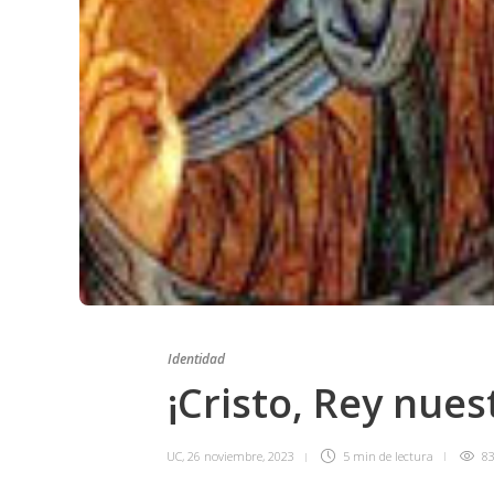
Identidad
¡Cristo, Rey nues
UC
,
26 noviembre, 2023
5 min
de lectura
83