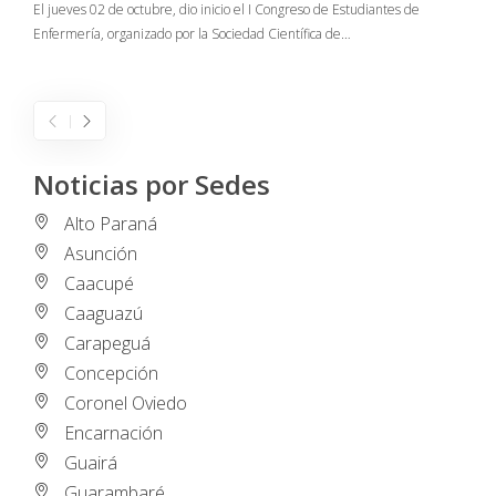
El jueves 02 de octubre, dio inicio el I Congreso de Estudiantes de
Enfermería, organizado por la Sociedad Científica de…
E
I
Noticias por Sedes
Alto Paraná
Asunción
Caacupé
Caaguazú
Carapeguá
Concepción
Coronel Oviedo
Encarnación
Guairá
Guarambaré