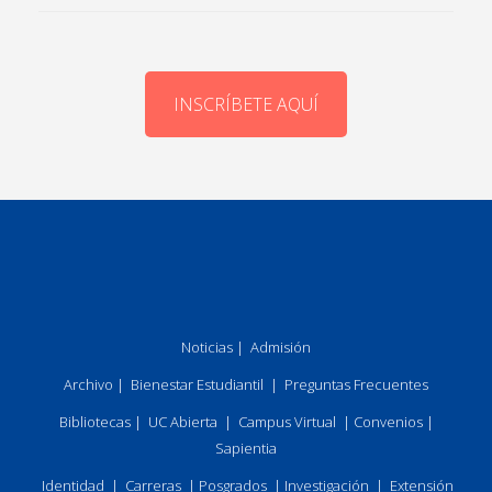
INSCRÍBETE AQUÍ
Noticias
|
Admisión
Archivo
|
Bienestar Estudiantil
|
Preguntas Frecuentes
Bibliotecas
|
UC Abierta
|
Campus Virtual
|
Convenios
|
Sapientia
Identidad
|
Carreras
|
Posgrados
|
Investigación
|
Extensión