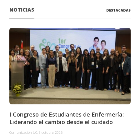
NOTICIAS
DESTACADAS
I Congreso de Estudiantes de Enfermería:
Liderando el cambio desde el cuidado
Comunicación UC
,
3 octubre, 2025
C