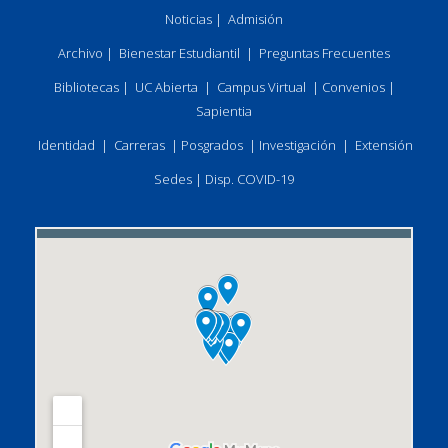
Noticias
|
Admisión
Archivo
|
Bienestar Estudiantil
|
Preguntas Frecuentes
Bibliotecas
|
UC Abierta
|
Campus Virtual
|
Convenios
|
Sapientia
Identidad
|
Carreras
|
Posgrados
|
Investigación
|
Extensión
Sedes
|
Disp. COVID-19