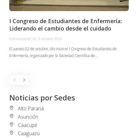
I Congreso de Estudiantes de Enfermería:
Liderando el cambio desde el cuidado
Comunicación UC
,
3 octubre, 2025
C
El jueves 02 de octubre, dio inicio el I Congreso de Estudiantes de
Enfermería, organizado por la Sociedad Científica de…
E
I
Noticias por Sedes
Alto Paraná
Asunción
Caacupé
Caaguazú