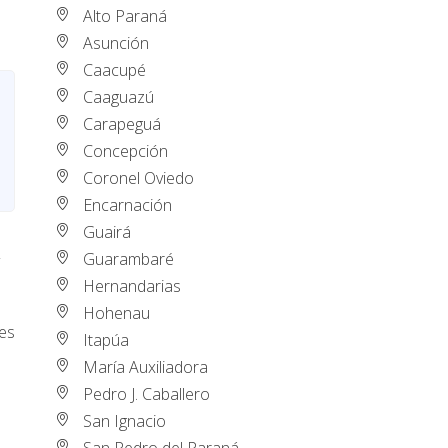
Alto Paraná
Asunción
Caacupé
Caaguazú
Carapeguá
Concepción
Coronel Oviedo
Encarnación
Guairá
Guarambaré
Hernandarias
Hohenau
ves
Itapúa
María Auxiliadora
Pedro J. Caballero
San Ignacio
San Pedro del Paraná