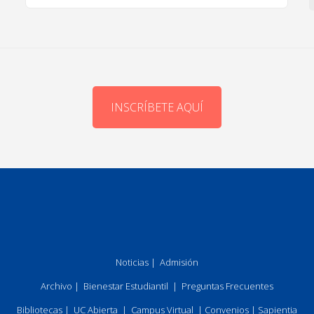
INSCRÍBETE AQUÍ
Noticias
|
Admisión
Archivo
|
Bienestar Estudiantil
|
Preguntas Frecuentes
Bibliotecas
|
UC Abierta
|
Campus Virtual
|
Convenios
|
Sapientia