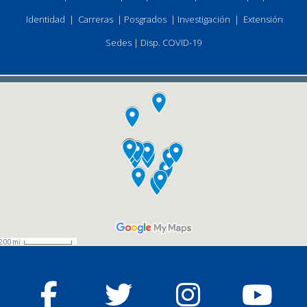
Identidad
|
Carreras
|
Posgrados
|
Investigación
|
Extensión
Sedes
|
Disp. COVID-19