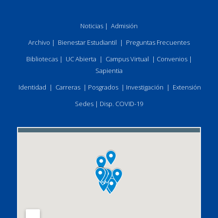
Noticias
|
Admisión
Archivo
|
Bienestar Estudiantil
|
Preguntas Frecuentes
Bibliotecas
|
UC Abierta
|
Campus Virtual
|
Convenios
|
Sapientia
Identidad
|
Carreras
|
Posgrados
|
Investigación
|
Extensión
Sedes
|
Disp. COVID-19