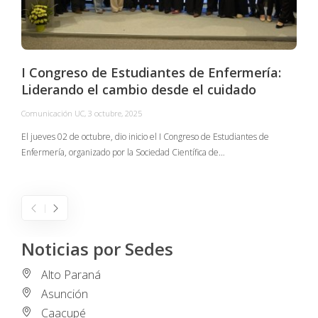
I Congreso de Estudiantes de Enfermería:
Liderando el cambio desde el cuidado
Comunicación UC
,
3 octubre, 2025
C
El jueves 02 de octubre, dio inicio el I Congreso de Estudiantes de
Enfermería, organizado por la Sociedad Científica de…
E
I
Noticias por Sedes
Alto Paraná
Asunción
Caacupé