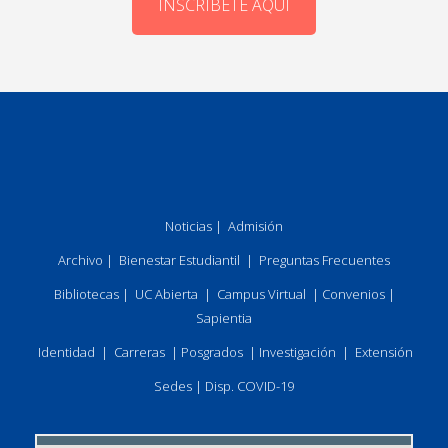
INSCRÍBETE AQUÍ
Noticias
|
Admisión
Archivo
|
Bienestar Estudiantil
|
Preguntas Frecuentes
Bibliotecas
|
UC Abierta
|
Campus Virtual
|
Convenios
|
Sapientia
Identidad
|
Carreras
|
Posgrados
|
Investigación
|
Extensión
Sedes
|
Disp. COVID-19