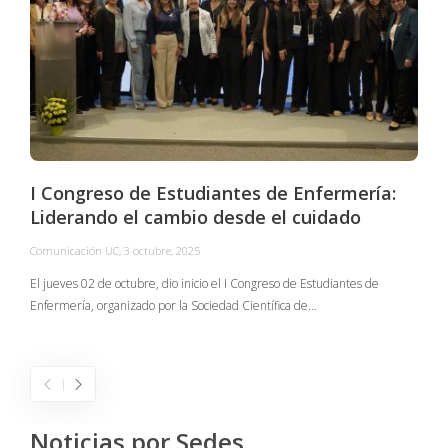
I Congreso de Estudiantes de Enfermería:
Liderando el cambio desde el cuidado
Comunicación UC
,
3 octubre, 2025
C
El jueves 02 de octubre, dio inicio el I Congreso de Estudiantes de
Enfermería, organizado por la Sociedad Científica de…
E
I
Noticias por Sedes