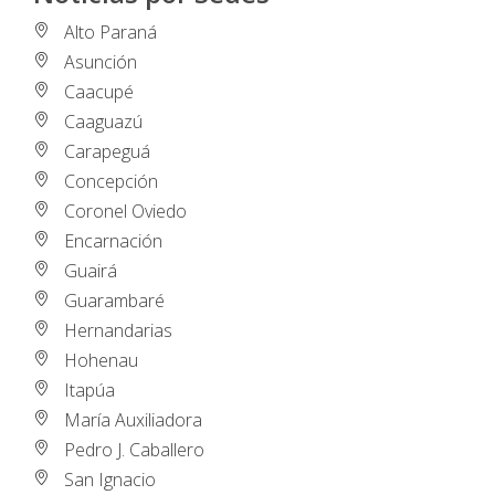
Alto Paraná
Asunción
Caacupé
Caaguazú
Carapeguá
Concepción
Coronel Oviedo
Encarnación
Guairá
Guarambaré
Hernandarias
Hohenau
Itapúa
María Auxiliadora
Pedro J. Caballero
San Ignacio