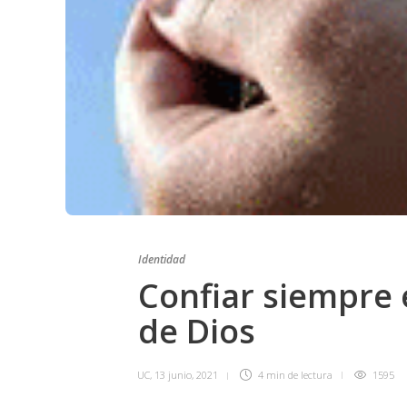
Identidad
Confiar siempre 
de Dios
UC
,
13 junio, 2021
4 min
de lectura
1595