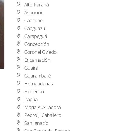
Alto Paraná
Asunción
Caacupé
Caaguazú
Carapeguá
Concepción
Coronel Oviedo
Encarnación
Guairá
Guarambaré
Hernandarias
Hohenau
Itapúa
María Auxiliadora
Pedro J. Caballero
San Ignacio
San Pedro del Paraná