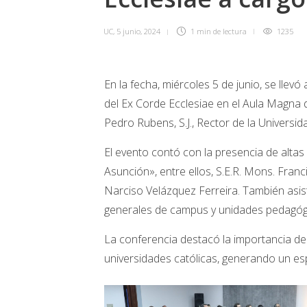
UC
,
5 junio, 2024
1 min
de lectura
1235
En la fecha, miércoles 5 de junio, se llev
del Ex Corde Ecclesiae en el Aula Magna de
Pedro Rubens, S.J., Rector de la Universi
El evento contó con la presencia de altas
Asunción», entre ellos, S.E.R. Mons. Francis
Narciso Velázquez Ferreira. También asi
generales de campus y unidades pedagógi
La conferencia destacó la importancia del
universidades católicas, generando un esp