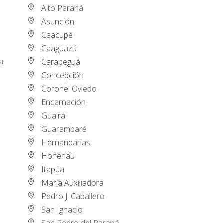
Alto Paraná
Asunción
Caacupé
Caaguazú
ca
Carapeguá
Concepción
Coronel Oviedo
Encarnación
Guairá
Guarambaré
Hernandarias
Hohenau
Itapúa
María Auxiliadora
Pedro J. Caballero
San Ignacio
San Pedro del Paraná