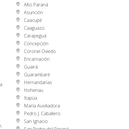
Alto Paraná
Asunción
Caacupé
Caaguazú
Carapeguá
Concepción
Coronel Oviedo
Encarnación
Guairá
Guarambaré
Hernandarias
 a
Hohenau
Itapúa
María Auxiliadora
Pedro J. Caballero
San Ignacio
,
San Pedro del Paraná