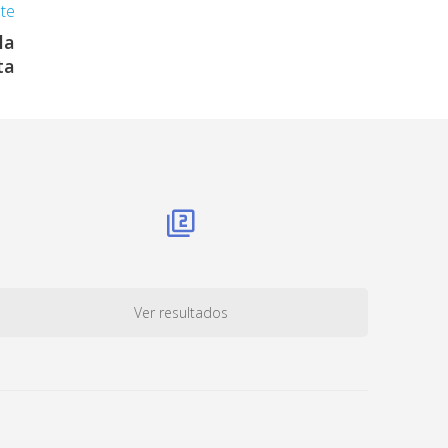
nte
la
ta
Ver resultados