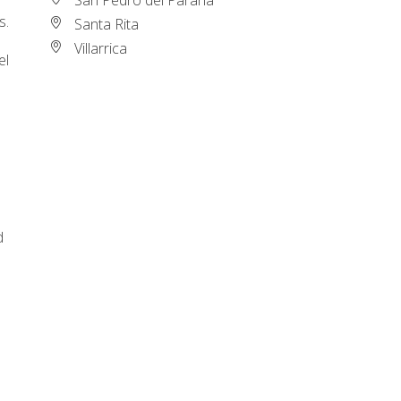
s.
Santa Rita
Villarrica
el
d