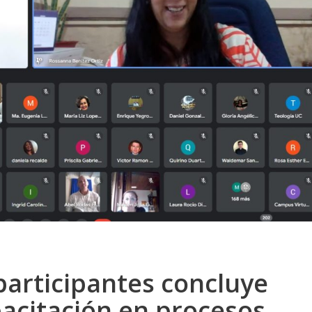
articipantes concluye
acitación en procesos