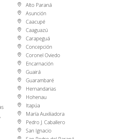
Alto Paraná
Asunción
Caacupé
Caaguazú
Carapeguá
Concepción
Coronel Oviedo
Encarnación
Guairá
Guarambaré
Hernandarias
Hohenau
Itapúa
as
María Auxiliadora
,
Pedro J. Caballero
San Ignacio
San Pedro del Paraná