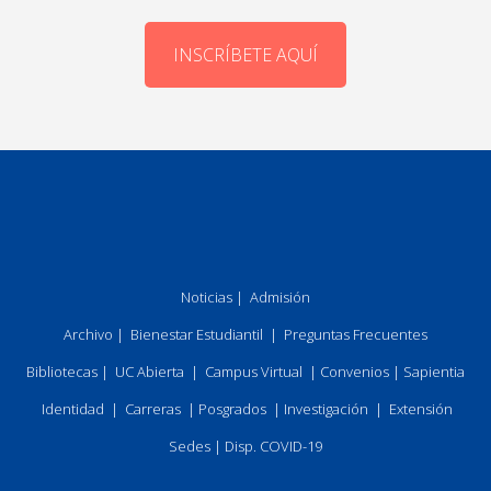
INSCRÍBETE AQUÍ
Noticias
|
Admisión
Archivo
|
Bienestar Estudiantil
|
Preguntas Frecuentes
Bibliotecas
|
UC Abierta
|
Campus Virtual
|
Convenios
|
Sapientia
Identidad
|
Carreras
|
Posgrados
|
Investigación
|
Extensión
Sedes
|
Disp. COVID-19