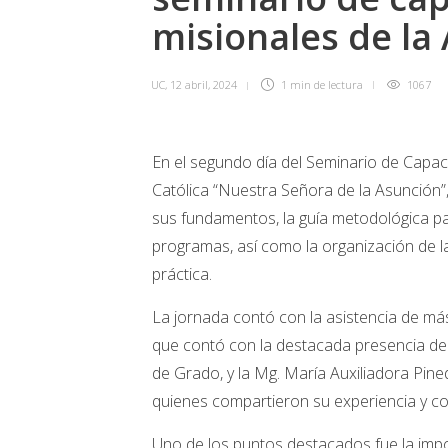
misionales de l
UC
,
12 abril, 2024
1 min
de lectura
1067
En el segundo día del Seminario de Capac
Católica “Nuestra Señora de la Asunción”
sus fundamentos, la guía metodológica p
programas, así como la organización de la 
práctica.
La jornada contó con la asistencia de má
que contó con la destacada presencia de 
de Grado, y la Mg. María Auxiliadora Pin
quienes compartieron su experiencia y co
Uno de los puntos destacados fue la impo