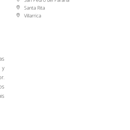
Santa Rita
Villarrica
as
 y
r.
os
is