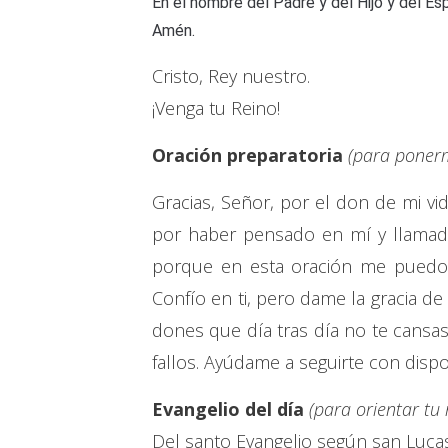
En el nombre del Padre y del Hijo y del Esp
Amén.
Cristo, Rey nuestro.
¡Venga tu Reino!
Oración preparatoria
(para ponerm
Gracias, Señor, por el don de mi vid
por haber pensado en mí y llamado
porque en esta oración me puedo 
Confío en ti, pero dame la gracia d
dones que día tras día no te cans
fallos. Ayúdame a seguirte con dispo
Evangelio del día
(para orientar tu
Del santo Evangelio según san Luca