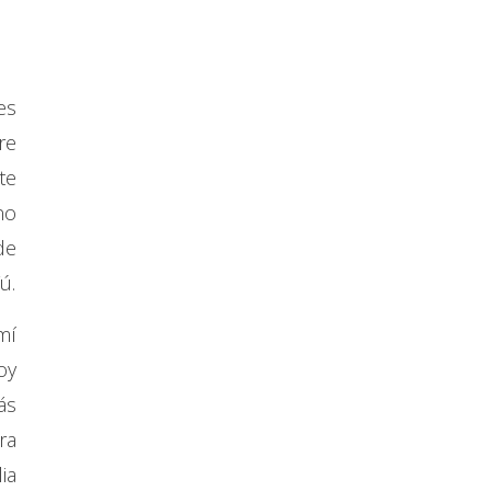
es
re
te
no
de
ú.
mí
oy
ás
ra
ia