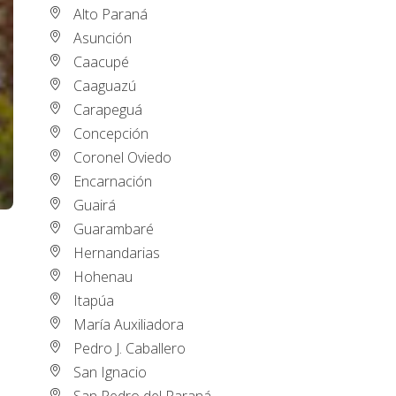
Alto Paraná
Asunción
Caacupé
Caaguazú
Carapeguá
Concepción
Coronel Oviedo
Encarnación
Guairá
Guarambaré
Hernandarias
Hohenau
Itapúa
María Auxiliadora
Pedro J. Caballero
San Ignacio
San Pedro del Paraná