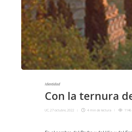
Identidad
Con la ternura d
UC
,
27 octubre, 2022
4 min
de lectura
1146