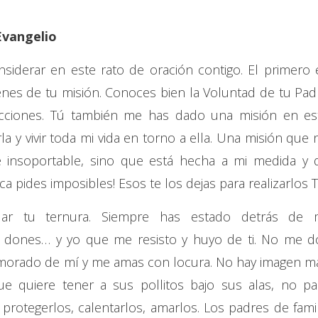
Evangelio
iderar en este rato de oración contigo. El primero 
tienes de tu misión. Conoces bien la Voluntad de tu Pad
acciones. Tú también me has dado una misión en es
a y vivir toda mi vida en torno a ella. Una misión que 
a e insoportable, sino que está hecha a mi medida y 
a pides imposibles! Esos te los dejas para realizarlos T
ar tu ternura. Siempre has estado detrás de 
 dones… y yo que me resisto y huyo de ti. No me d
morado de mí y me amas con locura. No hay imagen m
que quiere tener a sus pollitos bajo sus alas, no pa
protegerlos, calentarlos, amarlos. Los padres de famil