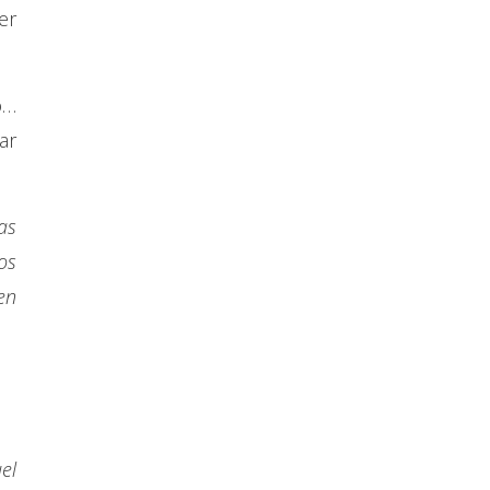
er
o…
ar
as
os
en
el