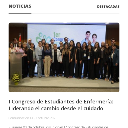
NOTICIAS
DESTACADAS
I Congreso de Estudiantes de Enfermería:
Liderando el cambio desde el cuidado
Comunicación UC
,
3 octubre, 2025
C
El jueves 02 de octubre, dio inicio el I Congreso de Estudiantes de