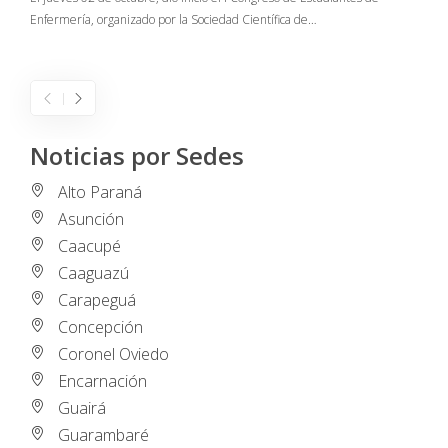
Enfermería, organizado por la Sociedad Científica de…
E
I
Noticias por Sedes
Alto Paraná
Asunción
Caacupé
Caaguazú
Carapeguá
Concepción
Coronel Oviedo
Encarnación
Guairá
Guarambaré