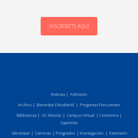
INSCRÍBETE AQUÍ
Noticias
|
Admisión
Archivo
|
Bienestar Estudiantil
|
Preguntas Frecuentes
Bibliotecas
|
UC Abierta
|
Campus Virtual
|
Convenios
|
Sapientia
Identidad
|
Carreras
|
Posgrados
|
Investigación
|
Extensión