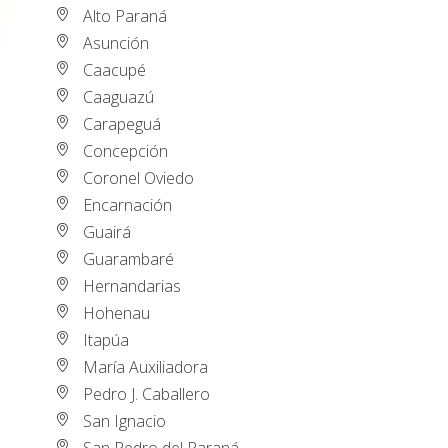
Alto Paraná
Asunción
Caacupé
Caaguazú
Carapeguá
Concepción
Coronel Oviedo
Encarnación
Guairá
Guarambaré
Hernandarias
Hohenau
Itapúa
María Auxiliadora
Pedro J. Caballero
San Ignacio
San Pedro del Paraná