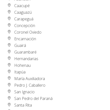
Caacupé
Caaguazú
Carapeguá
Concepción
Coronel Oviedo
Encarnación
Guairá
Guarambaré
Hernandarias
Hohenau
Itapúa
María Auxiliadora
Pedro J. Caballero
San Ignacio
San Pedro del Paraná
Santa Rita