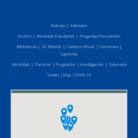
Noticias
|
Admisión
Archivo
|
Bienestar Estudiantil
|
Preguntas Frecuentes
Bibliotecas
|
UC Abierta
|
Campus Virtual
|
Convenios
|
Sapientia
Identidad
|
Carreras
|
Posgrados
|
Investigación
|
Extensión
Sedes
|
Disp. COVID-19