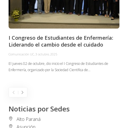
I Congreso de Estudiantes de Enfermería:
Liderando el cambio desde el cuidado
Comunicación UC
,
3 octubre, 2025
C
El jueves 02 de octubre, dio inicio el I Congreso de Estudiantes de
Enfermería, organizado por la Sociedad Científica de…
E
I
Noticias por Sedes
Alto Paraná
Asunción