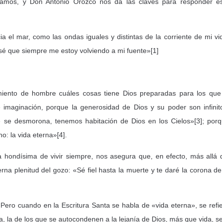
tamos, y Don Antonio Orozco nos da las claves para responder e
a el mar, como las ondas iguales y distintas de la corriente de mi vi
 sé que siempre me estoy volviendo a mi fuente»[1]
amiento de hombre cuáles cosas tiene Dios preparadas para los que
imaginación, porque la generosidad de Dios y su poder son infinit
e se desmorona, tenemos habitación de Dios en los Cielos»[3]; por
: la vida eterna»[4].
hondísima de vivir siempre, nos asegura que, en efecto, más allá 
na plenitud del gozo: «Sé fiel hasta la muerte y te daré la corona de
Pero cuando en la Escritura Santa se habla de «vida eterna», se refi
ra, la de los que se autocondenen a la lejanía de Dios, más que vida, s