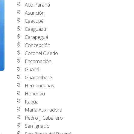
Alto Paraná
Asunción
Caacupé
Caaguazú
Carapeguá
Concepción
Coronel Oviedo
Encarnación
Guairá
Guarambaré
Hernandarias
Hohenau
Itapúa
María Auxiliadora
Pedro J. Caballero
San Ignacio
San Pedro del Paraná