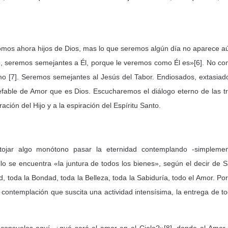
omos ahora hijos de Dios, mas lo que seremos algún día no aparece a
, seremos semejantes a Él, porque le veremos como Él es»[6]. No c
mo [7]. Seremos semejantes al Jesús del Tabor. Endiosados, extasiad
nefable de Amor que es Dios. Escucharemos el diálogo eterno de las t
ación del Hijo y a la espiración del Espíritu Santo.
tojar algo monótono pasar la eternidad contemplando -simple­me
o se encuentra «la juntura de todos los bienes», según el decir de 
, toda la Bondad, toda la Belleza, toda la Sabiduría, todo el Amor. Por
contemplación que suscita una actividad intensísima, la entrega de t