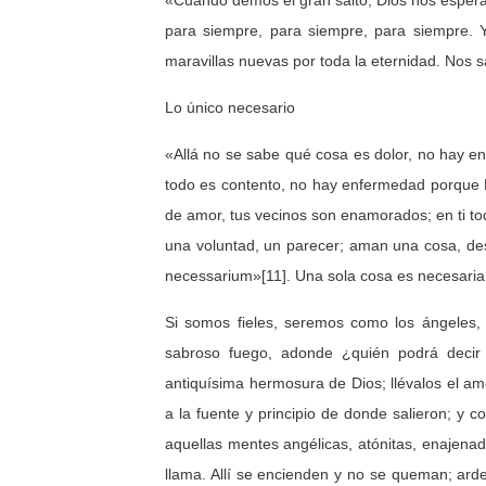
«Cuando demos el gran salto, Dios nos espera
para siempre, para siempre, para siempre. 
maravillas nuevas por toda la eternidad. Nos s
Lo único necesario
«Allá no se sabe qué cosa es dolor, no hay en
todo es contento, no hay enfermedad porque D
de amor, tus vecinos son enamorados; en ti t
una voluntad, un parecer; aman una cosa, d
necessarium»[11]. Una sola cosa es necesaria
Si somos fieles, seremos como los ángeles,
sabroso fuego, adonde ¿quién podrá decir
antiquísima hermosura de Dios; llévalos el am
a la fuente y principio de donde salieron; y 
aquellas mentes angélicas, atónitas, enajenadas
llama. Allí se encienden y no se queman; ard