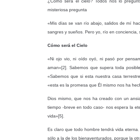
¿Cómo será el cielo? Todos nos lo pregun
misteriosa pregunta
«Mis días se van río abajo, salidos de mí haci
sangres y sueños. Pero yo, río en conciencia,
Cómo será el Cielo
«Ni ojo vio, ni oído oyó, ni pasó por pens
aman»[2]. Sabemos que supera toda posible 
«Sabemos que si esta nuestra casa terrestr
«esta es la promesa que Él mismo nos ha hecho
Dios mismo, que nos ha creado con un ansia 
tiempo -breve en todo caso- nos espera la eter
vida»[5].
Es claro que todo hombre tendrá vida eterna. 
sólo a la de los bienaventurados, porque la ot