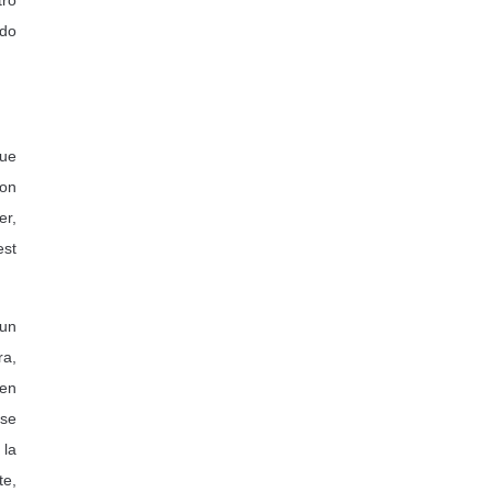
tro
ndo
que
son
er,
est
 un
ra,
nen
nse
 la
te,