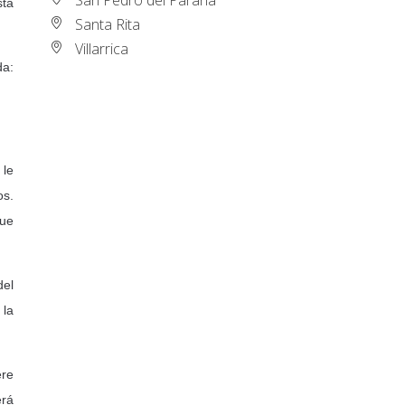
sta
Santa Rita
Villarrica
da:
 le
os.
que
del
 la
ere
erá