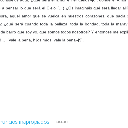
consuelos aquí, ¿qué será el amor en el Cielo?»[8], donde el Amor
a pensar lo que será el Cielo (…) ¿Os imagináis qué será llegar allí
sura, aquel amor que se vuelca en nuestros corazones, que sacia 
 ¿qué será cuando toda la belleza, toda la bondad, toda la maravi
so de barro que soy yo, que somos todos nosotros? Y entonces me expl
yó…» Vale la pena, hijos míos, vale la pena»[9].
nuncios inapropiados
|