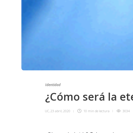
Identidad
¿Cómo será la et
UC
,
23 abril, 2020
10 min
de lectura
3034