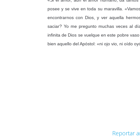
«Si el amor, aun el amor humano, da tantos 
posee y se vive en toda su maravilla. «Vamos 
encontrarnos con Dios, y ver aquella hermo
saciar? Yo me pregunto muchas veces al día:
infinita de Dios se vuelque en este pobre va
bien aquello del Apóstol: «ni ojo vio, ni oído o
Reportar a