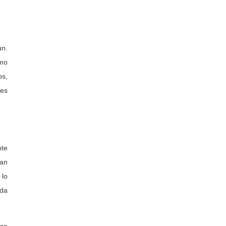
ún.
omo
os,
res
nte
San
 lo
oda