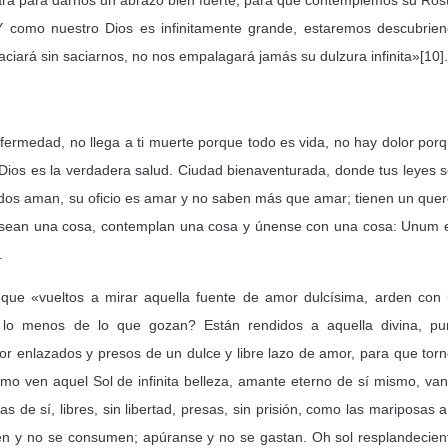
rá para darnos un abrazo bien fuerte, para que contemplemos su Ros
Y como nuestro Dios es infinitamente grande, estaremos descubrie
aciará sin saciarnos, no nos empalagará jamás su dulzura infinita»[10].
fermedad, no llega a ti muerte porque todo es vida, no hay dolor por
ios es la verdadera salud. Ciudad bienaventurada, donde tus leyes 
odos aman, su oficio es amar y no saben más que amar; tienen un quer
esean una cosa, contemplan una cosa y únense con una cosa: Unum 
.
 que «vueltos a mirar aquella fuente de amor dulcísima, arden con
 lo menos de lo que gozan? Están rendidos a aquella divina, pu
or enlazados y presos de un dulce y libre lazo de amor, para que tor
como ven aquel Sol de infinita belleza, amante eterno de sí mismo, va
 de sí, libres, sin libertad, presas, sin prisión, como las mariposas a
en y no se consumen; apúranse y no se gastan. Oh sol resplandecien