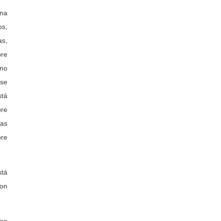
una
os,
as,
pre
ano
 se
stá
pre
ras
pre
stá
con