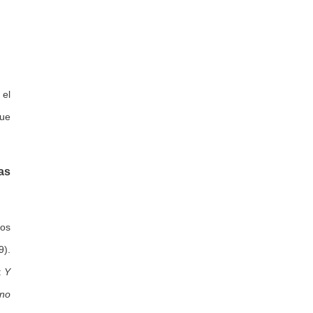
 el
que
as
nos
9).
:
Y
uno