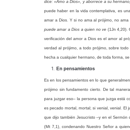
dice: «Amo a Dios», y aborrece a su hermano
puede haber en la vida contemplativa, es una
amar a Dios. Y si no ama al prójimo, no ama
puede amar a Dios a quien no ve
(1Jn 4,20). 
verificación del amor a Dios es el amor al p
verdad al prójimo, a todo prójimo, sobre tod
hecha a cualquier hermano, de toda forma, se
En pensamientos
Es en los pensamientos en lo que generalment
prójimo sin fundamento cierto. De tal mane
para juzgar eso– la persona que juzga está c
es pecado mortal, mortal; si venial, venial. E
que dijo también Jesucristo –y en el Sermón 
(Mt 7,1), condenando Nuestro Señor a quien