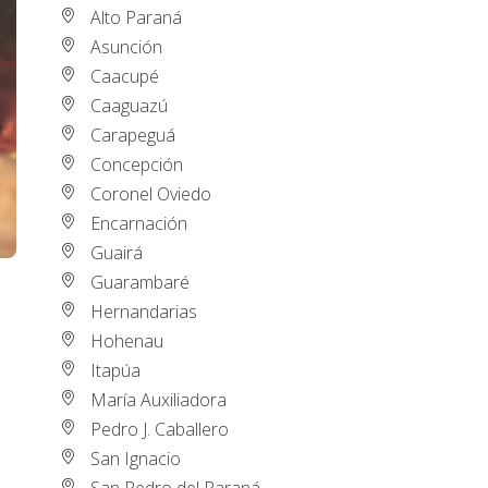
Alto Paraná
Asunción
Caacupé
Caaguazú
Carapeguá
Concepción
Coronel Oviedo
Encarnación
Guairá
Guarambaré
Hernandarias
Hohenau
Itapúa
María Auxiliadora
Pedro J. Caballero
San Ignacio
San Pedro del Paraná