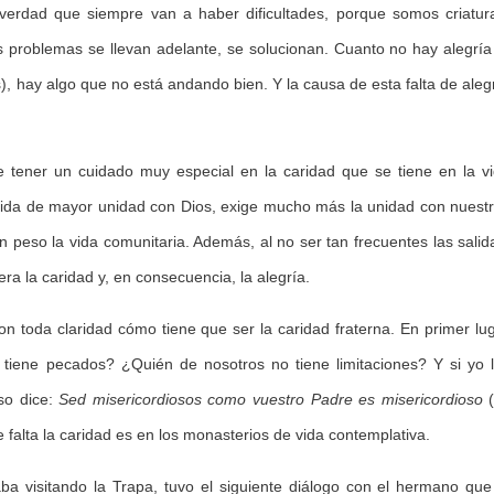
verdad que siempre van a haber dificultades, porque somos criatur
os problemas se llevan adelante, se solucionan. Cuanto no hay alegría
s), hay algo que no está andando bien. Y la causa de esta falta de aleg
e tener un cuidado muy especial en la caridad que se tiene en la v
a vida de mayor unidad con Dios, exige mucho más la unidad con nuest
 peso la vida comunitaria. Además, al no ser tan frecuentes las salid
a la caridad y, en consecuencia, la alegría.
n toda claridad cómo tiene que ser la caridad fraterna. En primer lu
 tiene pecados? ¿Quién de nosotros no tiene limitaciones? Y si yo 
so dice:
Sed misericordiosos como vuestro Padre es misericordioso
(
falta la caridad es en los monasterios de vida contemplativa.
a visitando la Trapa, tuvo el siguiente diálogo con el hermano que