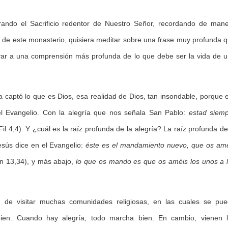
ando el Sacrificio redentor de Nuestro Señor, recordando de man
a de este monasterio, quisiera meditar sobre una frase muy profunda 
var a una comprensión más profunda de lo que debe ser la vida de 
esa captó lo que es Dios, esa realidad de Dios, tan insondable, porque 
del Evangelio. Con la alegría que nos señala San Pablo:
estad siem
Fil 4,4). Y ¿cuál es la raíz profunda de la alegría? La raíz profunda de
Jesús dice en el Evangelio:
éste es el mandamiento nuevo, que os am
Jn 13,34), y más abajo,
lo que os mando es que os améis los unos a 
d de visitar muchas comunidades religiosas, en las cuales se pu
bien. Cuando hay alegría, todo marcha bien. En cambio, vienen 