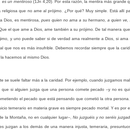
, es un mentiroso
(1Jn 4,20). Por esta razón, la mentira más grande 
 religiosa que no ame al prójimo. ¿Por qué? Muy simple. Está allí p
 a Dios, es mentirosa,
pues quien no ama a su hermano, a quien ve,
Que el que ame a Dios, ame también a su prójimo. De tal manera que
rójimo, y uno puede saber si de verdad ama realmente a Dios, si ama
o al que nos es más insufrible. Debemos recordar siempre que la cari
 la hacemos al mismo Dios.
e se suele faltar más a la caridad. Por ejemplo, cuando juzgamos mal
ra que si alguien juzga que una persona comete pecado –y no es qu
ometiendo el pecado que está pensando que cometió la otra persona.
l juicio temerario en materia grave es siempre pecado mortal. Y es por 
de la Montaña, no en cualquier lugar–,
No juzguéis y no seréis juzga
es juzgan a los demás de una manera injusta, temeraria, presuntuo