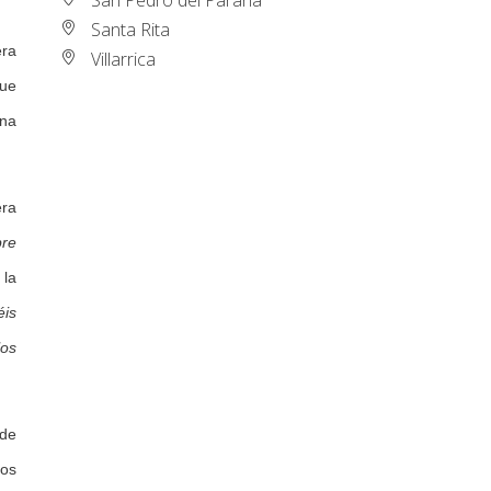
Santa Rita
era
Villarrica
que
una
era
pre
 la
éis
los
ede
los