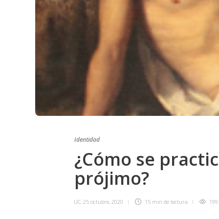
Identidad
¿Cómo se practica
prójimo?
UC
,
25 octubre, 2020
15 min
de lectura
199