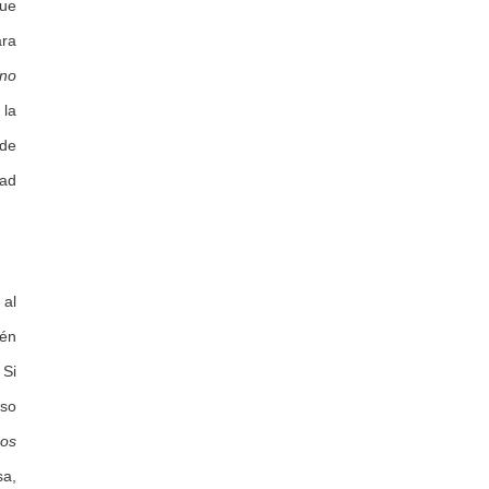
que
ara
 no
 la
 de
dad
 al
ién
 Si
eso
dos
sa,