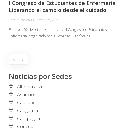
I Congreso de Estudiantes de Enfermería:
Liderando el cambio desde el cuidado
Comunicación UC
,
3 octubre, 2025
C
El jueves 02 de octubre, dio inicio el I Congreso de Estudiantes de
Enfermería, organizado por la Sociedad Científica de…
E
I
Noticias por Sedes
Alto Paraná
Asunción
Caacupé
Caaguazú
Carapeguá
Concepción