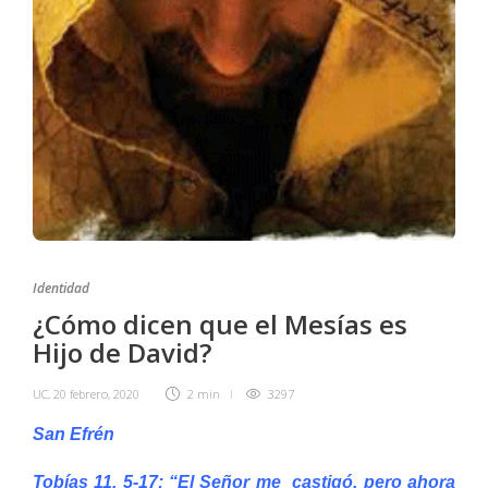
Identidad
¿Cómo dicen que el Mesías es
Hijo de David?
UC
,
20 febrero, 2020
2 min
3297
San Efrén
Tobías 11, 5-17: “El Señor me castigó, pero ahora