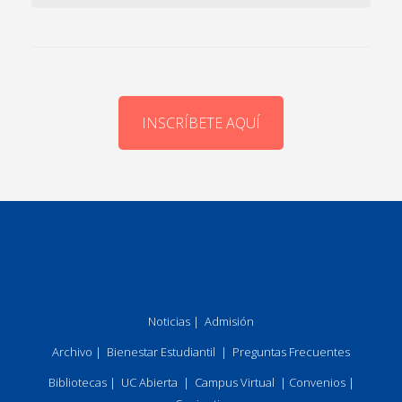
INSCRÍBETE AQUÍ
Noticias
|
Admisión
Archivo
|
Bienestar Estudiantil
|
Preguntas Frecuentes
Bibliotecas
|
UC Abierta
|
Campus Virtual
|
Convenios
|