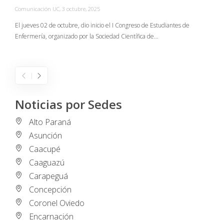
Comunicación UC
,
3 octubre, 2025
C
El jueves 02 de octubre, dio inicio el I Congreso de Estudiantes de
Enfermería, organizado por la Sociedad Científica de…
E
I
Noticias por Sedes
Alto Paraná
Asunción
Caacupé
Caaguazú
Carapeguá
Concepción
Coronel Oviedo
Encarnación