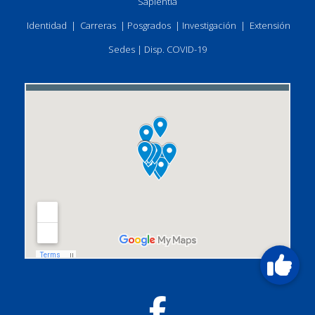
Sapientia
Identidad
|
Carreras
|
Posgrados
|
Investigación
|
Extensión
Sedes
|
Disp. COVID-19