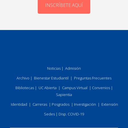
INSCRÍBETE AQUÍ
Noticias
|
Admisión
Archivo
|
Bienestar Estudiantil
|
Preguntas Frecuentes
Bibliotecas
|
UC Abierta
|
Campus Virtual
|
Convenios
|
Sapientia
Identidad
|
Carreras
|
Posgrados
|
Investigación
|
Extensión
Sedes
|
Disp. COVID-19