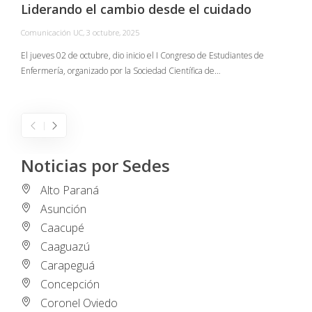
Liderando el cambio desde el cuidado
Comunicación UC
,
3 octubre, 2025
C
El jueves 02 de octubre, dio inicio el I Congreso de Estudiantes de
Enfermería, organizado por la Sociedad Científica de…
E
I
Noticias por Sedes
Alto Paraná
Asunción
Caacupé
Caaguazú
Carapeguá
Concepción
Coronel Oviedo