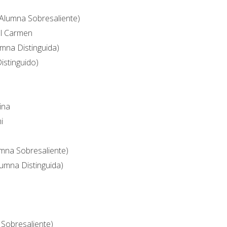
(Alumna Sobresaliente)
el Carmen
umna Distinguida)
istinguido)
ina
i
umna Sobresaliente)
umna Distinguida)
 Sobresaliente)