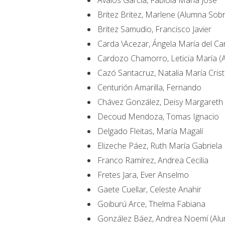
Avalos García, Fabiola María José
Britez Britez, Marlene (Alumna Sobr
Britez Samudio, Francisco Javier
Carda \Acezar, Ángela María del C
Cardozo Chamorro, Leticia María (
Cazó Santacruz, Natalia María Cris
Centurión Amarilla, Fernando
Chávez González, Deisy Margareth 
Decoud Mendoza, Tomas Ignacio
Delgado Fleitas, María Magalí
Elizeche Páez, Ruth María Gabriela
Franco Ramírez, Andrea Cecilia
Fretes Jara, Ever Anselmo
Gaete Cuellar, Celeste Anahir
Goiburú Arce, Thelma Fabiana
González Báez, Andrea Noemí (Alum