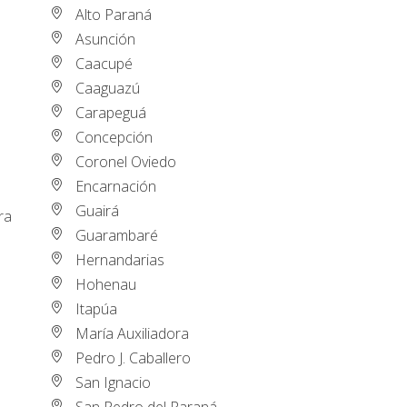
Alto Paraná
Asunción
Caacupé
Caaguazú
Carapeguá
Concepción
Coronel Oviedo
Encarnación
o
Guairá
ra
Guarambaré
Hernandarias
Hohenau
Itapúa
María Auxiliadora
Pedro J. Caballero
San Ignacio
San Pedro del Paraná