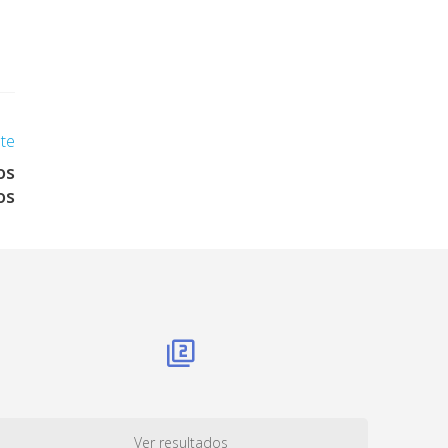
nte
os
os
Ver resultados