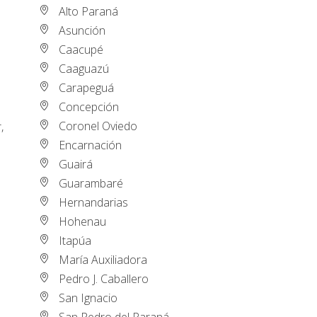
Alto Paraná
Asunción
Caacupé
Caaguazú
Carapeguá
Concepción
Coronel Oviedo
,
Encarnación
Guairá
Guarambaré
Hernandarias
Hohenau
Itapúa
María Auxiliadora
Pedro J. Caballero
San Ignacio
San Pedro del Paraná