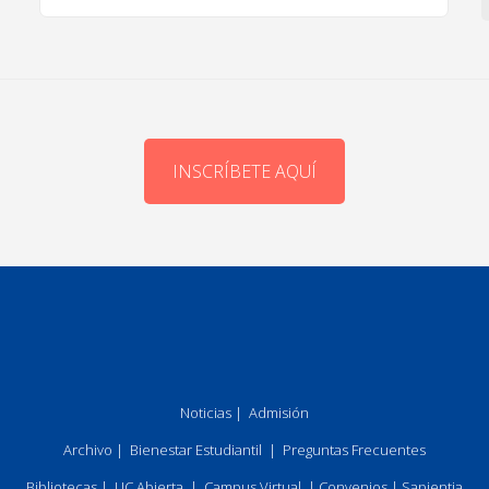
INSCRÍBETE AQUÍ
Noticias
|
Admisión
Archivo
|
Bienestar Estudiantil
|
Preguntas Frecuentes
Bibliotecas
|
UC Abierta
|
Campus Virtual
|
Convenios
|
Sapientia