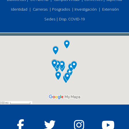
Identidad
|
Carreras
|
Posgrados
|
Investigación
|
Extensión
Sedes
|
Disp. COVID-19