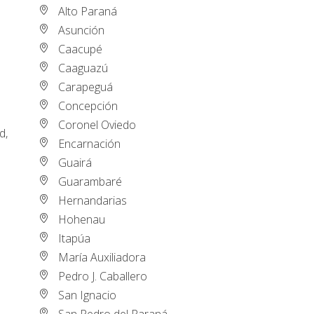
Alto Paraná
Asunción
Caacupé
Caaguazú
Carapeguá
Concepción
Coronel Oviedo
d,
Encarnación
Guairá
Guarambaré
Hernandarias
Hohenau
Itapúa
María Auxiliadora
Pedro J. Caballero
San Ignacio
San Pedro del Paraná