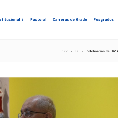
stitucional
Pastoral
Carreras de Grado
Posgrados
Inicio
UC
Celebración del 16° 