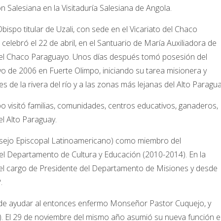
n Salesiana en la Visitaduría Salesiana de Angola.
ispo titular de Uzali, con sede en el Vicariato del Chaco
elebró el 22 de abril, en el Santuario de María Auxiliadora de
del Chaco Paraguayo. Unos días después tomó posesión del
yo de 2006 en Fuerte Olimpo, iniciando su tarea misionera y
s de la rivera del río y a las zonas más lejanas del Alto Paragua
 visitó familias, comunidades, centros educativos, ganaderos,
del Alto Paraguay.
nsejo Episcopal Latinoamericano) como miembro del
l Departamento de Cultura y Educación (2010-2014). En la
el cargo de Presidente del Departamento de Misiones y desde
.
n de ayudar al entonces enfermo Monseñor Pastor Cuquejo, y
. El 29 de noviembre del mismo año asumió su nueva función 