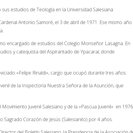
 sus estudios de Teología en la Universidad Salesiana.
rdenal Antonio Samoré, el 3 de abril de 1971. Ese mismo año
a.
omo encargado de estudios del Colegio Monseñor Lasagna. En
dios y catequista del Aspirantado de Ypacaraí, donde
iciado «Felipe Rinaldi», cargo que ocupó durante tres años.
uvenil de la Inspectoría Nuestra Señora de la Asunción, que
l Movimiento Juvenil Salesiano y de la «Pascua Juvenil» en 1976
o Sagrado Corazón de Jesús (Salesianito) por 4 años.
rector del Boletín Salesiano, la Presidencia de la Asociación d