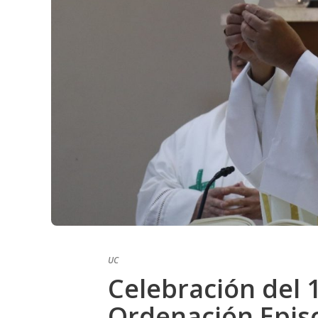
UC
Celebración del 
Ordenación Episc