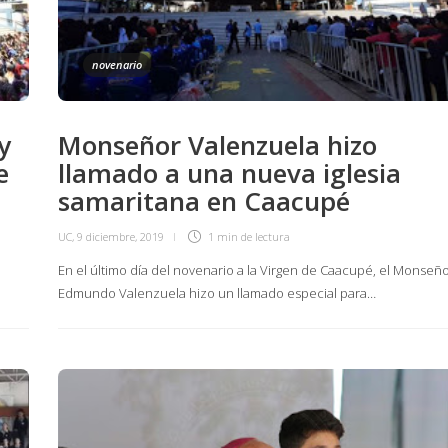
novenario
y
Monseñor Valenzuela hizo
e
llamado a una nueva iglesia
samaritana en Caacupé
UC
,
9 diciembre, 2019
1 min
de lectura
En el último día del novenario a la Virgen de Caacupé, el Monseñ
Edmundo Valenzuela hizo un llamado especial para…