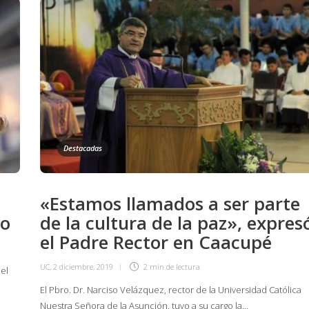
Destacadas
«Estamos llamados a ser parte
lo
de la cultura de la paz», expres
el Padre Rector en Caacupé
UC
,
2 diciembre, 2019
2 min
de lectura
el
El Pbro. Dr. Narciso Velázquez, rector de la Universidad Católica
Nuestra Señora de la Asunción, tuvo a su cargo la…