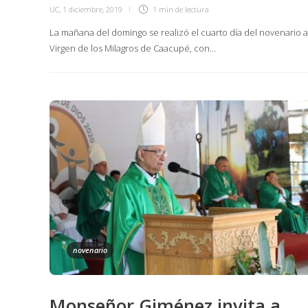
UC
,
1 diciembre, 2019
1 min
de lectura
La mañana del domingo se realizó el cuarto día del novenario a
Virgen de los Milagros de Caacupé, con…
novenario
Monseñor Giménez invita a