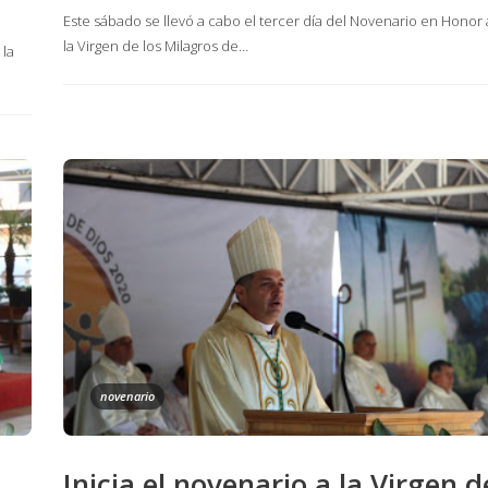
Este sábado se llevó a cabo el tercer día del Novenario en Honor 
la Virgen de los Milagros de…
 la
novenario
Inicia el novenario a la Virgen d