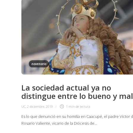
novenario
La sociedad actual ya no
distingue entre lo bueno y ma
UC
,
2 diciembre, 2019
1 min
de lectura
Es lo que denunció en su homilía en Caacupé, el padre Víctor d
Rosario Valiente, vicario de la Diócesis de…