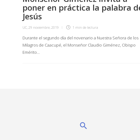
poner en práctica la palabra d
Jesús
UC
,
29 noviembre, 2019
1 min
de lectura
Durante el segundo día del novenario a Nuestra Señora de los
Milagros de Caacupé, el Monseñor Claudio Giménez, Obispo
Emérito…