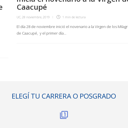
e
Caacupé
UC
,
28 noviembre, 2019
1 min
de lectura
El día 28 de noviembre inició el novenario a la Virgen de los Milag
de Caacupé, y el primer día…
ELEGÍ TU CARRERA O POSGRADO