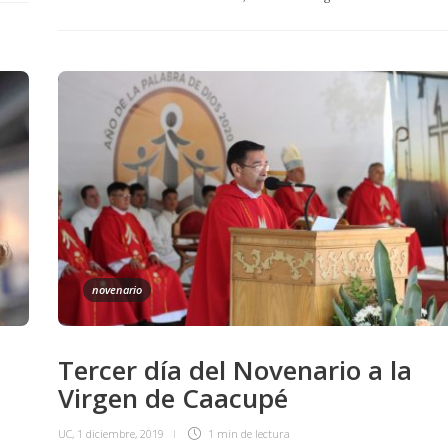
novenario
n
Tercer día del Novenario a la
Virgen de Caacupé
UC
,
1 diciembre, 2019
1 min
de lectura