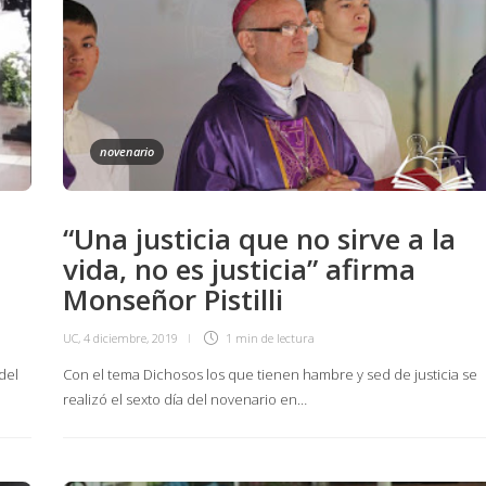
novenario
“Una justicia que no sirve a la
vida, no es justicia” afirma
Monseñor Pistilli
UC
,
4 diciembre, 2019
1 min
de lectura
del
Con el tema Dichosos los que tienen hambre y sed de justicia se
realizó el sexto día del novenario en…