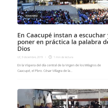
novenario
En Caacupé instan a escuchar 
poner en práctica la palabra d
Dios
UC
,
9 diciembre, 2019
1 min
de lectura
En la Víspera del día central de la Virgen de los Milagros de
Caacupé, el Pbro. César Villagra de la…