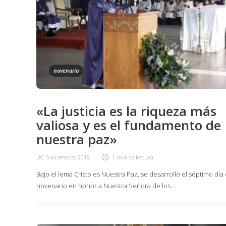
novenario
«La justicia es la riqueza más
valiosa y es el fundamento de
nuestra paz»
UC
,
5 diciembre, 2019
1 min
de lectura
Bajo el lema Cristo es Nuestra Paz, se desarrolló el séptimo día 
novenario en honor a Nuestra Señora de los…