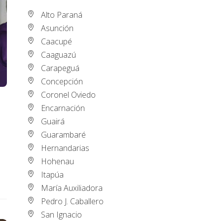
Alto Paraná
Asunción
Caacupé
Caaguazú
Carapeguá
Concepción
Coronel Oviedo
Encarnación
Guairá
Guarambaré
Hernandarias
Hohenau
Itapúa
María Auxiliadora
Pedro J. Caballero
San Ignacio