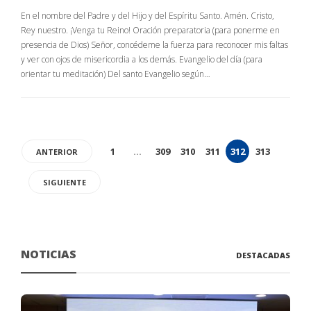
En el nombre del Padre y del Hijo y del Espíritu Santo. Amén. Cristo,
Rey nuestro. ¡Venga tu Reino! Oración preparatoria (para ponerme en
presencia de Dios) Señor, concédeme la fuerza para reconocer mis faltas
y ver con ojos de misericordia a los demás. Evangelio del día (para
orientar tu meditación) Del santo Evangelio según…
1
…
309
310
311
312
313
ANTERIOR
SIGUIENTE
NOTICIAS
DESTACADAS