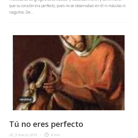
que su corazón era perfecto, pues no se observaban en él ni máculas ni
rasguños. De…
Identidad
Tú no eres perfecto
UC
,
3 marzo, 2019
4 min