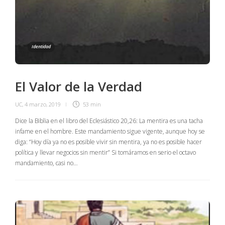
Identidad
El Valor de la Verdad
UC
,
4 marzo, 2019
53 min
Dice la Biblia en el libro del Eclesiástico 20,26: La mentira es una tacha
infame en el hombre. Este mandamiento sigue vigente, aunque hoy se
diga: “Hoy día ya no es posible vivir sin mentira, ya no es posible hacer
política y llevar negocios sin mentir” Si tomáramos en serio el octavo
mandamiento, casi no…