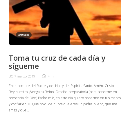
Identidad
Toma tu cruz de cada día y
sígueme
UC
,
7 marzo, 2019
4 min
En el nombre del Padre y del Hijo y del Espíritu Santo. Amén. Cristo,
Rey nuestro. ¡Venga tu Reino! Oración preparatoria (para ponerme en
presencia de Dios) Padre mío, en este día quiero ponerme en tus manos
y confiar en Ti. Que no dude nunca que eres un padre bueno, que me
amas y que…