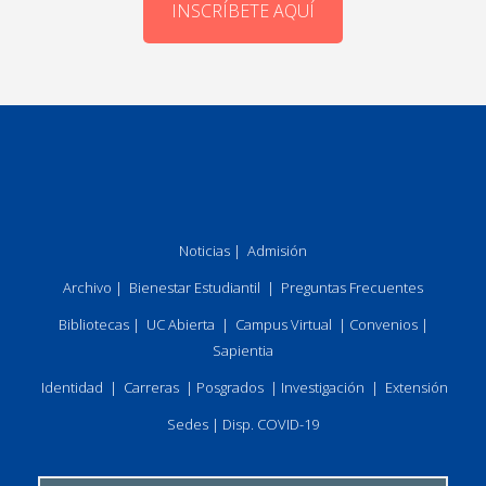
INSCRÍBETE AQUÍ
Noticias
|
Admisión
Archivo
|
Bienestar Estudiantil
|
Preguntas Frecuentes
Bibliotecas
|
UC Abierta
|
Campus Virtual
|
Convenios
|
Sapientia
Identidad
|
Carreras
|
Posgrados
|
Investigación
|
Extensión
Sedes
|
Disp. COVID-19