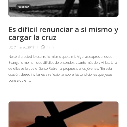
Identidad
Es difícil renunciar a sí mismo y
cargar la cruz
UC
,
7 marzo, 2019
4 min
No sé si a usted le ocurre lo mismo que a mí. Algunas expresiones del
Evangelio me han sido difíciles de entender, cuanto más de vivirlas. Una
de ellas es la que el Santo Padre ha propuesto a los jóvenes: “En esta
ocasión, deseo invitarles a reflexionar sobre las condiciones que Jesús
pone a quien…