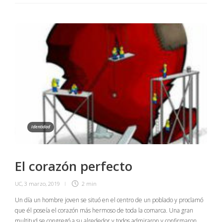
Identidad
El corazón perfecto
UC
,
3 marzo, 2019
2 min
Un día un hombre joven se situó en el centro de un poblado y proclamó
que él poseía el corazón más hermoso de toda la comarca. Una gran
multitud se congregó a su alrededor y todos admiraron y confirmaron