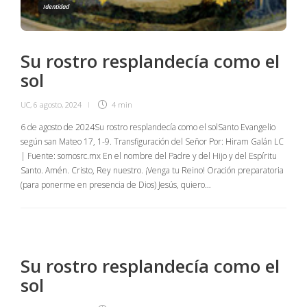
Identidad
Su rostro resplandecía como el
sol
UC
,
6 agosto, 2024
4 min
6 de agosto de 2024Su rostro resplandecía como el solSanto Evangelio
según san Mateo 17, 1-9. Transfiguración del Señor Por: Hiram Galán LC
| Fuente: somosrc.mx En el nombre del Padre y del Hijo y del Espíritu
Santo. Amén. Cristo, Rey nuestro. ¡Venga tu Reino! Oración preparatoria
(para ponerme en presencia de Dios) Jesús, quiero…
Su rostro resplandecía como el
sol