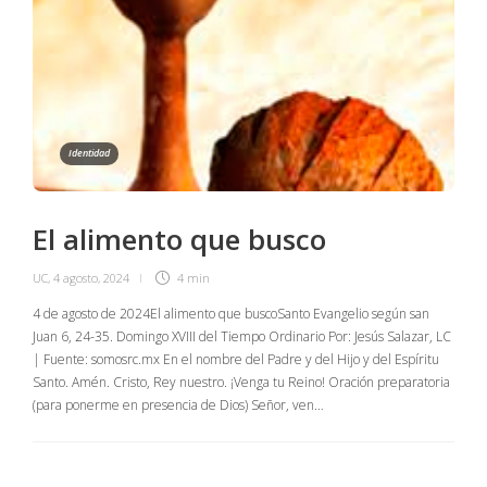
Identidad
El alimento que busco
UC
,
4 agosto, 2024
4 min
4 de agosto de 2024El alimento que buscoSanto Evangelio según san
Juan 6, 24-35. Domingo XVIII del Tiempo Ordinario Por: Jesús Salazar, LC
| Fuente: somosrc.mx En el nombre del Padre y del Hijo y del Espíritu
Santo. Amén. Cristo, Rey nuestro. ¡Venga tu Reino! Oración preparatoria
(para ponerme en presencia de Dios) Señor, ven…