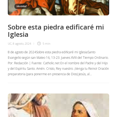
Identidad
Sobre esta piedra edificaré mi
Iglesia
UC
,
8 agosto, 2024
5 min
8 de agosto de 2024Sobre esta piedra edificaré mi IglesiaSanto
Evangelio según san Mateo 16, 13-23. Jueves XVIII del Tiempo Ordinario.
Por: Redacción | Fuente: Catholic.net En el nombre del Padre y del Hijo
y del Espíritu Santo. Amén. Cristo, Rey nuestro. ¡Venga tu Reino! Oración
preparatoria (para ponerme en presencia de Dios) Jesús, al…