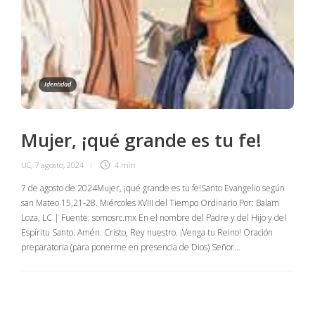
Identidad
Mujer, ¡qué grande es tu fe!
UC
,
7 agosto, 2024
4 min
7 de agosto de 2024Mujer, ¡qué grande es tu fe!Santo Evangelio según
san Mateo 15,21-28. Miércoles XVIII del Tiempo Ordinario Por: Balam
Loza, LC | Fuente: somosrc.mx En el nombre del Padre y del Hijo y del
Espíritu Santo. Amén. Cristo, Rey nuestro. ¡Venga tu Reino! Oración
preparatoria (para ponerme en presencia de Dios) Señor…