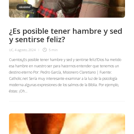
Identidad
¿Es posible tener hambre y sed
y sentirse feliz?
UC
,
4 agosto, 2024
5 min
Cuentos¿Es posible tener hambre y sed y sentirse feliz?Dios ha metido
esa hambre en nuestro ser para hacernos entender que tenemos un
destino eterno Por: Pedro García, Misionero Claretiano | Fuente:
Catholic.net Sería muy interesante examinar a la luz de la psicología
moderna algunas expresiones de los salmos de la Biblia. Por ejemplo,
éstas: ¡Oh…