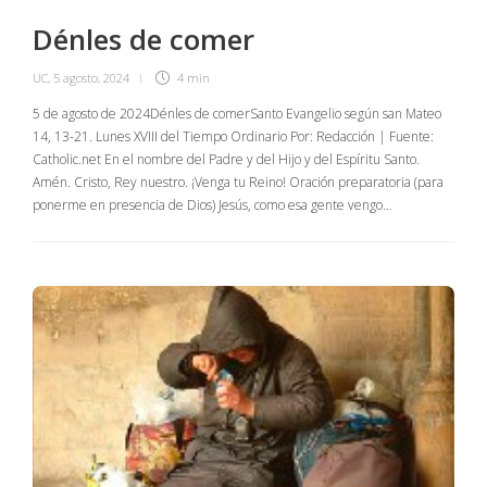
Dénles de comer
UC
,
5 agosto, 2024
4 min
5 de agosto de 2024Dénles de comerSanto Evangelio según san Mateo
14, 13-21. Lunes XVIII del Tiempo Ordinario Por: Redacción | Fuente:
Catholic.net En el nombre del Padre y del Hijo y del Espíritu Santo.
Amén. Cristo, Rey nuestro. ¡Venga tu Reino! Oración preparatoria (para
ponerme en presencia de Dios) Jesús, como esa gente vengo…