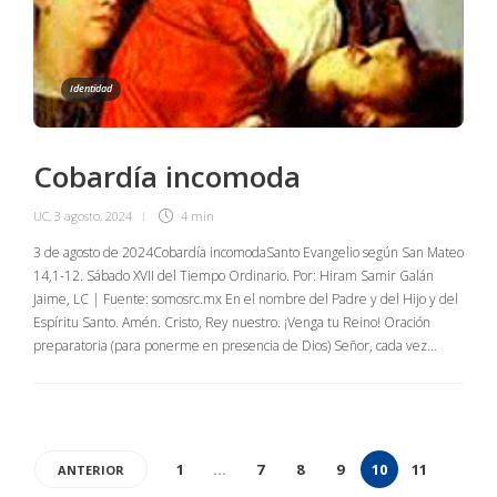
Identidad
Cobardía incomoda
UC
,
3 agosto, 2024
4 min
3 de agosto de 2024Cobardía incomodaSanto Evangelio según San Mateo
14,1-12. Sábado XVII del Tiempo Ordinario. Por: Hiram Samir Galán
Jaime, LC | Fuente: somosrc.mx En el nombre del Padre y del Hijo y del
Espíritu Santo. Amén. Cristo, Rey nuestro. ¡Venga tu Reino! Oración
preparatoria (para ponerme en presencia de Dios) Señor, cada vez…
1
…
7
8
9
10
11
ANTERIOR