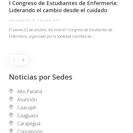
I Congreso de Estudiantes de Enfermería:
Liderando el cambio desde el cuidado
Comunicación UC
,
3 octubre, 2025
C
El jueves 02 de octubre, dio inicio el I Congreso de Estudiantes de
Enfermería, organizado por la Sociedad Científica de…
E
I
Noticias por Sedes
Alto Paraná
Asunción
Caacupé
Caaguazú
Carapeguá
Concepción