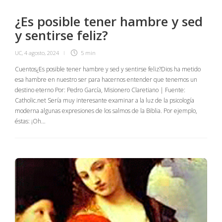
¿Es posible tener hambre y sed
y sentirse feliz?
UC
,
4 agosto, 2024
5 min
Cuentos¿Es posible tener hambre y sed y sentirse feliz?Dios ha metido
esa hambre en nuestro ser para hacernos entender que tenemos un
destino eterno Por: Pedro García, Misionero Claretiano | Fuente:
Catholic.net Sería muy interesante examinar a la luz de la psicología
moderna algunas expresiones de los salmos de la Biblia. Por ejemplo,
éstas: ¡Oh…