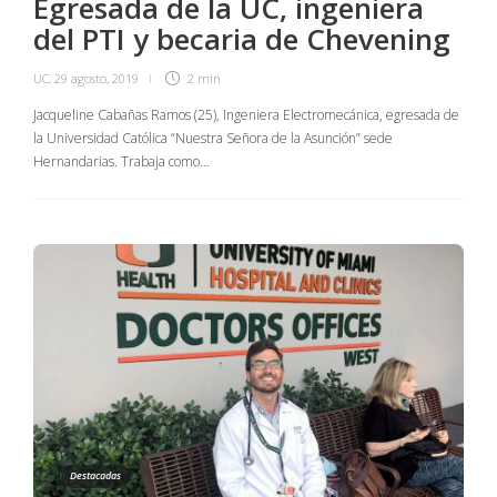
Egresada de la UC, ingeniera
del PTI y becaria de Chevening
UC
,
29 agosto, 2019
2 min
Jacqueline Cabañas Ramos (25), Ingeniera Electromecánica, egresada de
la Universidad Católica “Nuestra Señora de la Asunción” sede
Hernandarias. Trabaja como…
Destacadas