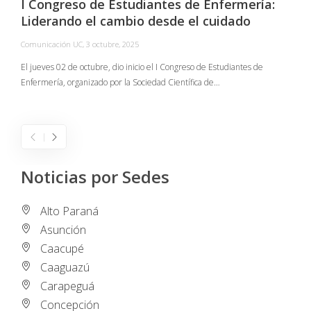
I Congreso de Estudiantes de Enfermería:
Liderando el cambio desde el cuidado
Comunicación UC
,
3 octubre, 2025
C
El jueves 02 de octubre, dio inicio el I Congreso de Estudiantes de
Enfermería, organizado por la Sociedad Científica de…
E
I
Noticias por Sedes
Alto Paraná
Asunción
Caacupé
Caaguazú
Carapeguá
Concepción