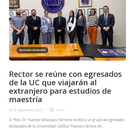
Egresados destacados
Rector se reúne con egresados
de la UC que viajarán al
extranjero para estudios de
maestría
UC
,
6 septiembre, 2023
1 min
El Pbro. Dr. Narciso Velázquez Ferreira recibió a un grupo de egresados
destacados de la Universidad Católica “Nuestra Señora de…