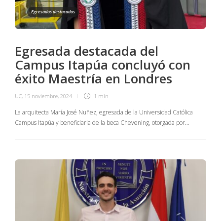
Egresados destacados
Egresada destacada del
Campus Itapúa concluyó con
éxito Maestría en Londres
UC
,
15 noviembre, 2024
1 min
La arquitecta María José Nuñez, egresada de la Universidad Católica
Campus Itapúa y beneficiaria de la beca Chevening, otorgada por…