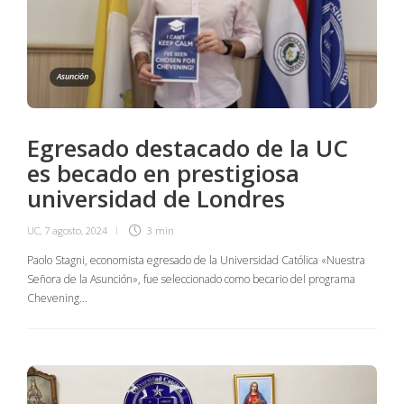
Asunción
Egresado destacado de la UC
es becado en prestigiosa
universidad de Londres
UC
,
7 agosto, 2024
3 min
Paolo Stagni, economista egresado de la Universidad Católica «Nuestra
Señora de la Asunción», fue seleccionado como becario del programa
Chevening…