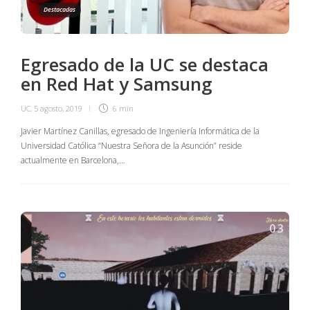
Destacadas
Egresado de la UC se destaca
en Red Hat y Samsung
UC
,
5 agosto, 2019
6 min
Javier Martínez Canillas, egresado de Ingeniería Informática de la
Universidad Católica “Nuestra Señora de la Asunción” reside
actualmente en Barcelona,…