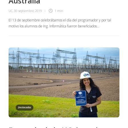
Australia
UC
,
30 septiembre, 2019
1 min
El 13 de septiembre celebrábamos el día del programador y por tal
motivo los alumnos de Ing. Informática fueron beneficiados…
Destacadas