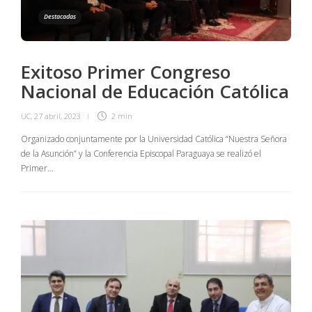
Destacadas
Exitoso Primer Congreso
Nacional de Educación Católica
UC
,
27 abril, 2023
2 min
Organizado conjuntamente por la Universidad Católica “Nuestra Señora
de la Asunción” y la Conferencia Episcopal Paraguaya se realizó el
Primer…