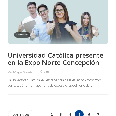
Concepción
Universidad Católica presente
en la Expo Norte Concepción
UC
,
30 agosto, 2022
2 min
La Universidad Católica «Nuestra Señora de la Asunción» confirmó su
participación en la mayor feria de exposiciones del norte del…
1
2
3
4
5
6
7
ANTERIOR