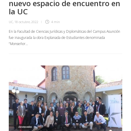
nuevo espacio de encuentro en
la UC
UC
,
18 octubre, 2022
4 min
En la Facultad de Ciencias Jurídicas y Diplomáticas del Campus Asunción
fue inaugurada la obra Explanada de Estudiantes denominada
“Monseñor…
Destacadas