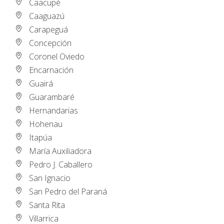
Caacupé
Caaguazú
Carapeguá
Concepción
Coronel Oviedo
Encarnación
Guairá
Guarambaré
Hernandarias
Hohenau
Itapúa
María Auxiliadora
Pedro J. Caballero
San Ignacio
San Pedro del Paraná
Santa Rita
Villarrica