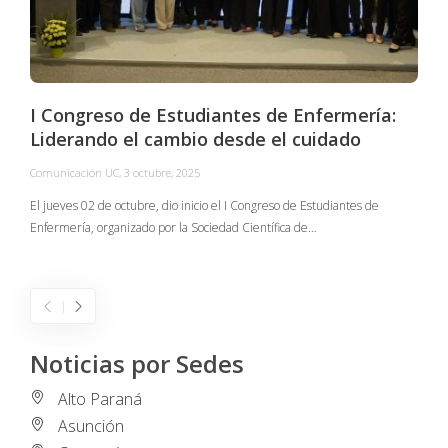
I Congreso de Estudiantes de Enfermería:
Liderando el cambio desde el cuidado
Comunicación UC
,
3 octubre, 2025
C
El jueves 02 de octubre, dio inicio el I Congreso de Estudiantes de
Enfermería, organizado por la Sociedad Científica de…
E
I
Noticias por Sedes
Alto Paraná
Asunción