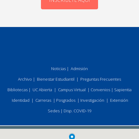
INSCRÍBETE AQUÍ
Noticias
|
Admisión
Archivo
|
Bienestar Estudiantil
|
Preguntas Frecuentes
Bibliotecas
|
UC Abierta
|
Campus Virtual
|
Convenios
|
Sapientia
Identidad
|
Carreras
|
Posgrados
|
Investigación
|
Extensión
Sedes
|
Disp. COVID-19