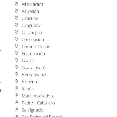
Alto Paraná
Asunción
Caacupé
Caaguazú
Carapeguá
Concepción
Coronel Oviedo
ra
Encarnación
Guairá
Guarambaré
Hernandarias
Hohenau
e
Itapúa
e
María Auxiliadora
Pedro J. Caballero
San Ignacio
San Pedro del Paraná