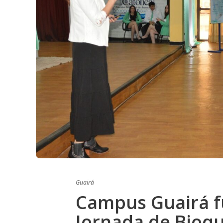
Guairá
Campus Guairá fu
Jornada de Bioqu