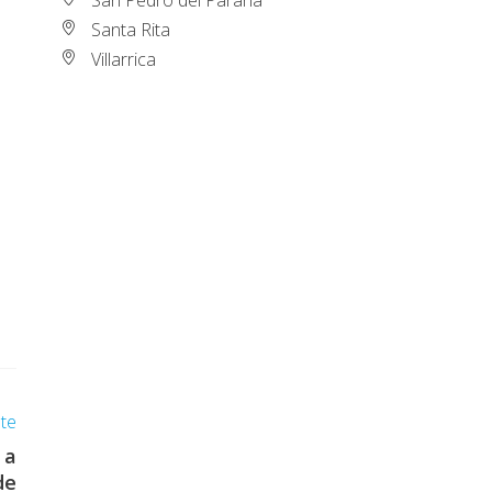
Santa Rita
Villarrica
nte
 a
de