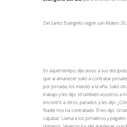
Del santo Evangelio según san Mateo 20,
En aquel tiempo, dijo Jesús a sus discípul
que al amanecer salió a contratar jornale
por jornada, los mandó a la viña. Salió ot
trabajo y les dijo: Id también vosotros a mi
encontró a otros, parados, y les dijo: ¿Có
Nadie nos ha contratado. Él les dijo: Id t
capataz: Llama a los jornaleros y págales
primeros. Vinieron los del atardecer y re