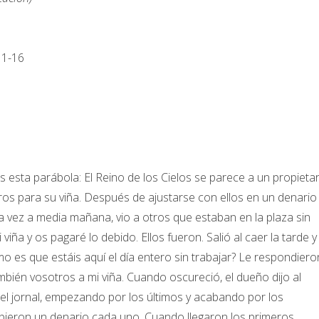
 1-16
os esta parábola: El Reino de los Cielos se parece a un propieta
ros para su viña. Después de ajustarse con ellos en un denario
ra vez a media mañana, vio a otros que estaban en la plaza sin
 viña y os pagaré lo debido. Ellos fueron. Salió al caer la tarde y
mo es que estáis aquí el día entero sin trabajar? Le respondiero
ambién vosotros a mi viña. Cuando oscureció, el dueño dijo al
 el jornal, empezando por los últimos y acabando por los
cibieron un denario cada uno. Cuando llegaron los primeros,