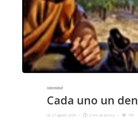
Identidad
Cada uno un den
UC
,
21 agosto, 2024
5 min
de lectura
795