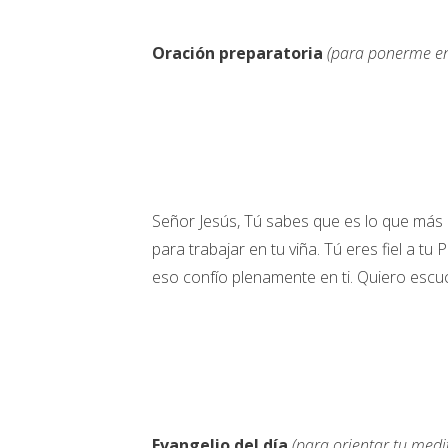
Oración preparatoria
(para ponerme en
Señor Jesús, Tú sabes que es lo que más 
para trabajar en tu viña. Tú eres fiel a tu
eso confío plenamente en ti. Quiero escuc
Evangelio del día
(para orientar tu medi