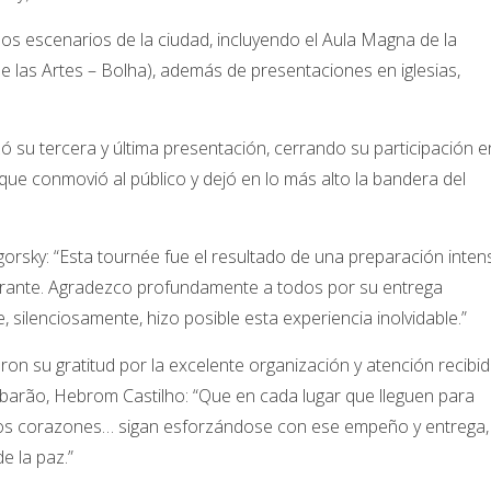
os escenarios de la ciudad, incluyendo el Aula Magna de la
 las Artes – Bolha), además de presentaciones en iglesias,
ó su tercera y última presentación, cerrando su participación e
ue conmovió al público y dejó en lo más alto la bandera del
igorsky: “Esta tournée fue el resultado de una preparación inten
grante. Agradezco profundamente a todos por su entrega
, silenciosamente, hizo posible esta experiencia inolvidable.”
on su gratitud por la excelente organización y atención recibid
barão, Hebrom Castilho: “Que en cada lugar que lleguen para
 los corazones… sigan esforzándose con ese empeño y entrega,
e la paz.”