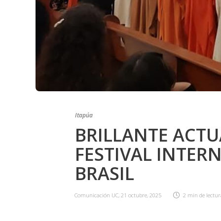
Itapúa
BRILLANTE ACTU
FESTIVAL INTER
BRASIL
Comunicación UC
,
21 octubre, 2025
2 min
de lectu