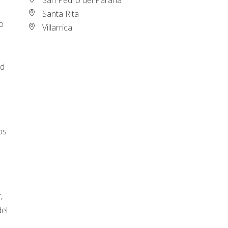
Santa Rita
vo
Villarrica
ad
os
,
del