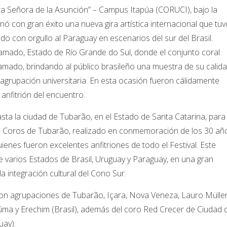
tra Señora de la Asunción” – Campus Itapúa (CORUCI), bajo la
minó con gran éxito una nueva gira artística internacional que tu
do con orgullo al Paraguay en escenarios del sur del Brasil.
amado, Estado de Río Grande do Sul, donde el conjunto coral
ramado, brindando al público brasileño una muestra de su calid
ta agrupación universitaria. En esta ocasión fueron cálidamente
anfitrión del encuentro.
sta la ciudad de Tubarão, en el Estado de Santa Catarina, para
l de Coros de Tubarão, realizado en conmemoración de los 30 añ
ienes fueron excelentes anfitriones de todo el Festival. Este
 varios Estados de Brasil, Uruguay y Paraguay, en una gran
a integración cultural del Cono Sur.
ron agrupaciones de Tubarão, Içara, Nova Veneza, Lauro Müller
ciúma y Erechim (Brasil), además del coro Red Crecer de Ciudad 
uay).