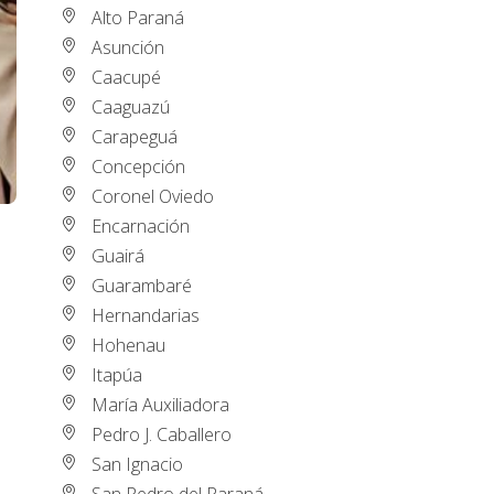
Alto Paraná
Asunción
Caacupé
Caaguazú
Carapeguá
Concepción
Coronel Oviedo
Encarnación
Guairá
Guarambaré
Hernandarias
Hohenau
Itapúa
María Auxiliadora
Pedro J. Caballero
San Ignacio
San Pedro del Paraná