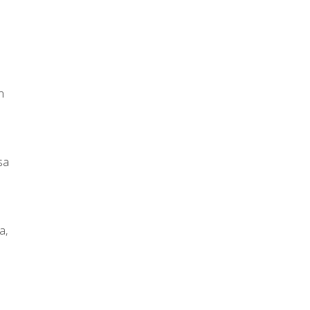
n
sa
a,