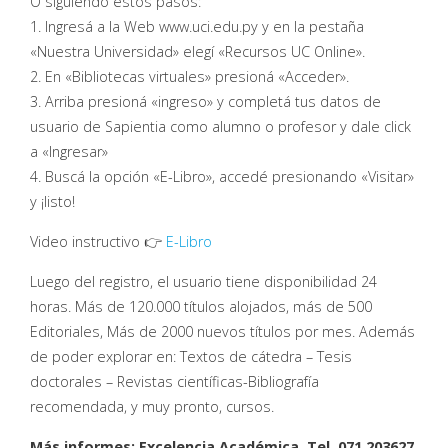
Ó siguiendo estos pasos:
1. Ingresá a la Web www.uci.edu.py y en la pestaña
«Nuestra Universidad» elegí «Recursos UC Online».
2. En «Bibliotecas virtuales» presioná «Acceder».
3. Arriba presioná «ingreso» y completá tus datos de
usuario de Sapientia como alumno o profesor y dale click
a «Ingresar»
4. Buscá la opción «E-Libro», accedé presionando «Visitar»
y ¡listo!
Video instructivo 👉
E-Libro
Luego del registro, el usuario tiene disponibilidad 24
horas. Más de 120.000 títulos alojados, más de 500
Editoriales, Más de 2000 nuevos títulos por mes. Además
de poder explorar en: Textos de cátedra – Tesis
doctorales – Revistas científicas-Bibliografía
recomendada, y muy pronto, cursos.
Más informes: Excelencia Académica. Tel. 071 203627