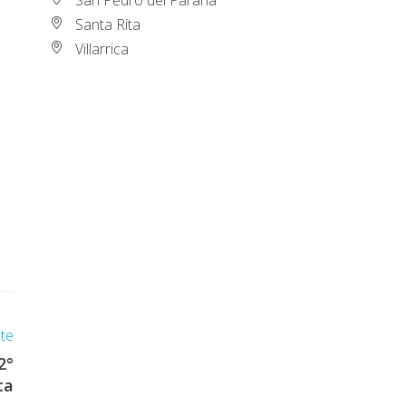
Santa Rita
Villarrica
nte
2°
ca