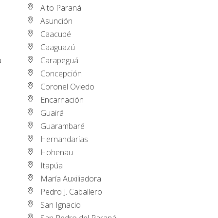
Alto Paraná
Asunción
Caacupé
Caaguazú
Carapeguá
a
Concepción
Coronel Oviedo
Encarnación
Guairá
Guarambaré
Hernandarias
Hohenau
Itapúa
María Auxiliadora
Pedro J. Caballero
San Ignacio
San Pedro del Paraná