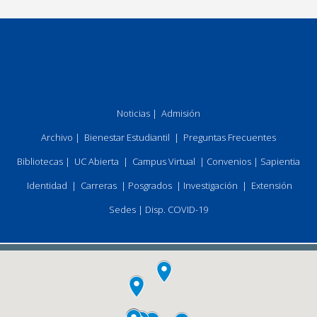
Noticias
|
Admisión
Archivo
|
Bienestar Estudiantil
|
Preguntas Frecuentes
Bibliotecas
|
UC Abierta
|
Campus Virtual
|
Convenios
|
Sapientia
Identidad
|
Carreras
|
Posgrados
|
Investigación
|
Extensión
Sedes
|
Disp. COVID-19