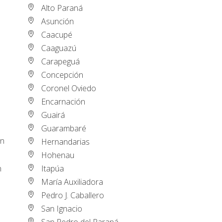
Alto Paraná
Asunción
Caacupé
Caaguazú
Carapeguá
Concepción
Coronel Oviedo
Encarnación
Guairá
Guarambaré
in
Hernandarias
Hohenau
n
Itapúa
María Auxiliadora
Pedro J. Caballero
San Ignacio
San Pedro del Paraná