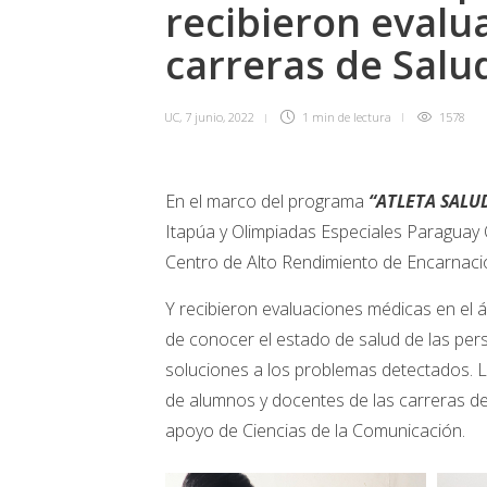
recibieron eval
carreras de Salu
UC
,
7 junio, 2022
1 min
de lectura
1578
En el marco del programa
“ATLETA SALU
Itapúa y Olimpiadas Especiales Paraguay OE
Centro de Alto Rendimiento de Encarnación
Y recibieron evaluaciones médicas en el ár
de conocer el estado de salud de las pers
soluciones a los problemas detectados. La
de alumnos y docentes de las carreras de K
apoyo de Ciencias de la Comunicación.