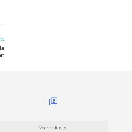
nte
la
ón
Ver resultados