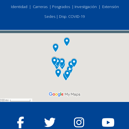
Identidad
|
Carreras
|
Posgrados
|
Investigación
|
Extensión
Sedes
|
Disp. COVID-19