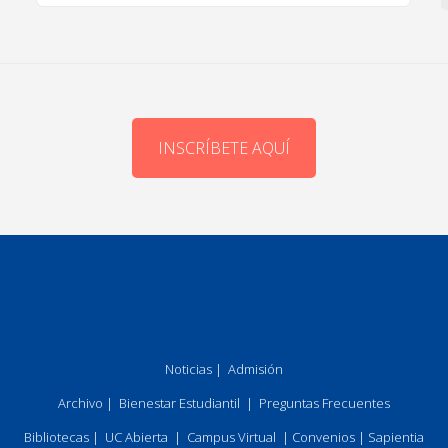
INSCRÍBETE AQUÍ
Noticias
|
Admisión
Archivo
|
Bienestar Estudiantil
|
Preguntas Frecuentes
Bibliotecas
|
UC Abierta
|
Campus Virtual
|
Convenios
|
Sapientia