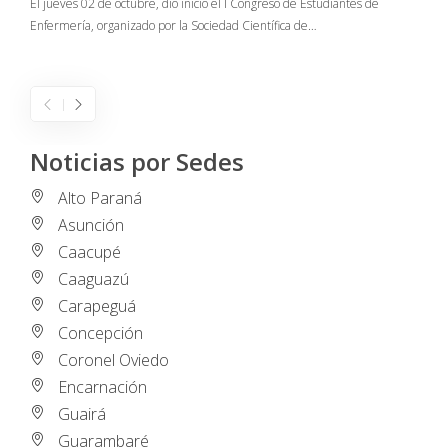
El jueves 02 de octubre, dio inicio el I Congreso de Estudiantes de
Enfermería, organizado por la Sociedad Científica de…
E
I
Noticias por Sedes
Alto Paraná
Asunción
Caacupé
Caaguazú
Carapeguá
Concepción
Coronel Oviedo
Encarnación
Guairá
Guarambaré