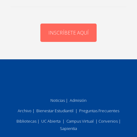
INSCRÍBETE AQUÍ
Noticias
|
Admisión
Archivo
|
Bienestar Estudiantil
|
Preguntas Frecuentes
Bibliotecas
|
UC Abierta
|
Campus Virtual
|
Convenios
|
Sapientia