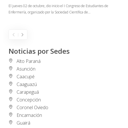
C
El jueves 02 de octubre, dio inicio el I Congreso de Estudiantes de
Enfermería, organizado por la Sociedad Científica de…
E
I
Noticias por Sedes
Alto Paraná
Asunción
Caacupé
Caaguazú
Carapeguá
Concepción
Coronel Oviedo
Encarnación
Guairá